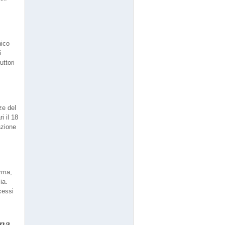
nico
i
uttori
ze del
i il 18
azione
arma,
ia.
cessi
ana