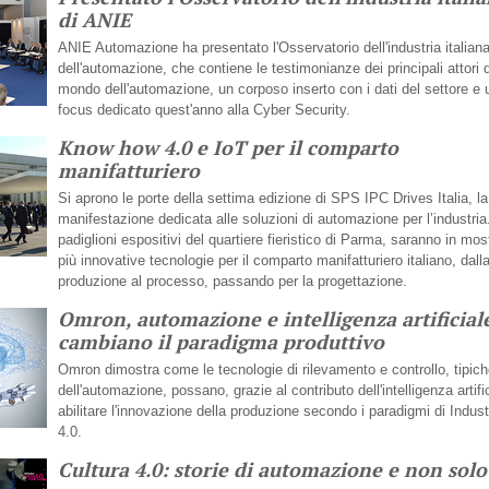
di ANIE
ANIE Automazione ha presentato l'Osservatorio dell'industria italian
dell'automazione, che contiene le testimonianze dei principali attori 
mondo dell'automazione, un corposo inserto con i dati del settore e 
focus dedicato quest'anno alla Cyber Security.
Know how 4.0 e IoT per il comparto
manifatturiero
Si aprono le porte della settima edizione di SPS IPC Drives Italia, la
manifestazione dedicata alle soluzioni di automazione per l’industria
padiglioni espositivi del quartiere fieristico di Parma, saranno in mos
più innovative tecnologie per il comparto manifatturiero italiano, dall
produzione al processo, passando per la progettazione.
Omron, automazione e intelligenza artificial
cambiano il paradigma produttivo
Omron dimostra come le tecnologie di rilevamento e controllo, tipic
dell'automazione, possano, grazie al contributo dell'intelligenza artifi
abilitare l'innovazione della produzione secondo i paradigmi di Indust
4.0.
Cultura 4.0: storie di automazione e non solo