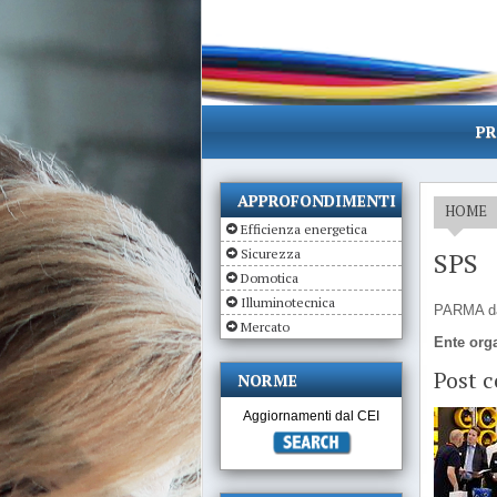
PR
APPROFONDIMENTI
HOME
Efficienza energetica
Sicurezza
SPS
Domotica
Illuminotecnica
PARMA da
Mercato
Ente org
Post c
NORME
Aggiornamenti dal CEI