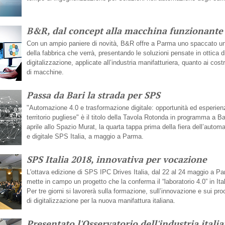
B&R, dal concept alla macchina funzionante
Con un ampio paniere di novità, B&R offre a Parma uno spaccato u
della fabbrica che verrà, presentando le soluzioni pensate in ottica d
digitalizzazione, applicate all’industria manifatturiera, quanto ai costr
di macchine.
Passa da Bari la strada per SPS
"Automazione 4.0 e trasformazione digitale: opportunità ed esperien
territorio pugliese" è il titolo della Tavola Rotonda in programma a Bar
aprile allo Spazio Murat, la quarta tappa prima della fiera dell’autom
e digitale SPS Italia, a maggio a Parma.
SPS Italia 2018, innovativa per vocazione
L'ottava edizione di SPS IPC Drives Italia, dal 22 al 24 maggio a P
mette in campo un progetto che la conferma il “laboratorio 4.0” in Ital
Per tre giorni si lavorerà sulla formazione, sull’innovazione e sui pro
di digitalizzazione per la nuova manifattura italiana.
Presentato l'Osservatorio dell'industria itali