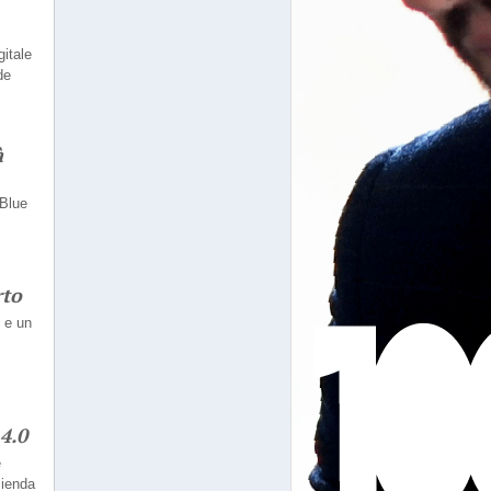
gitale
de
à
 Blue
rto
2 e un
4.0
e
zienda