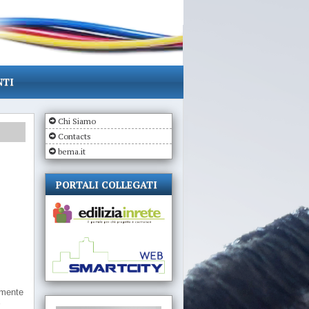
NTI
Chi Siamo
Contacts
bema.it
PORTALI COLLEGATI
amente
r