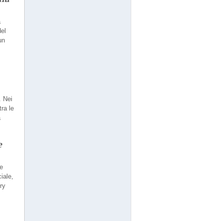
a
del
un
. Nei
tra le
a
e
he
ciale,
ry