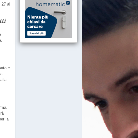
 27 al
tti
e
a.
sato e
la
alla
arma,
erà
per la