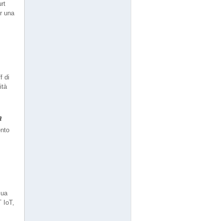
rt
er una
f di
ità
a
ento
sua
T IoT,