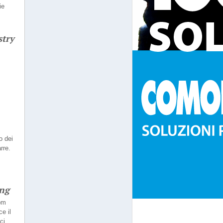
ie
stry
o dei
rre.
ing
om
e il
ci.