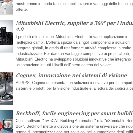
mostreranno in modo tangibile applicazioni e vantaggi delle tecnolog
offerte.
Mitsubishi Electric, supplier a 360° per l'Indu
4.0
I prodotti e le soluzioni Mitsubishi Electric trovano applicazione in
molteplici campi. L'offerta spazia da singoli componenti a soluzioni
integrate globali, in grado di trasformare attività complesse in realtà
industrializzate. Per dare un vantaggio competitivo ai propri clienti,
Mitsubishi Electric ha sviluppato soluzioni innovative che integrano
l'automazione in tutti i livelli dell'intera catena del valore.
Cognex, innovazione nei sistemi di visione
Ad SPS, Cognex si presenta con soluzioni innovative per il compart
sistemi e prodotti per la visione industriale e la lettura dei codici a ba
Beckhoff, facile engineering per smart build
Con il software "TwinCAT Building Automation" e la "eXtendable Ro
Box", Beckhoff mette a disposizione un sistema universale che riduc
tempo di ingegnerizzazione per soluzioni nell’automazione degli edifi