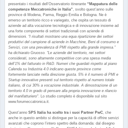
presentato i risultati dell’Osservatorio itinerante
“Mappatura delle
competenze Meccatroniche in Italia”
, svolto quest’anno sulle
province di Modena, Parma, Reggio Emilia e Bologna. Ne è
emerso un territorio ricco e variegato, che ospita un tessuto di
aziende ad alta vocazione tecnologica e di innovazione insieme ad
una forte componente di settori tradizionali con aziende di
dimensioni.
“I risultati mostrano una equa ripartizione dei settori
produttivi del campione di aziende in Macchine, Beni di consumo e
Servizi, con una prevalenza di PMI rispetto alla grande impresa.”
ha dichiarato Gruosso. “Le aziende del territorio, nei settori
considerati, sono altamente competitive con una spesa media
dell’1% del fatturato in R&D. Numeri che guardati rispetto al piano
Calenda su Industria 4.0 indicano queste province come
fortemente lanciate nella direzione giusta. 5% è il numero di PMI e
Startup innovative presenti sul territorio rispetto al numero totale
italiano, di cui 30% a vocazione industriale. A dimostrazione di un
territorio 4.0 in grado di pensare alla propria innovazione e rilancio
del manifatturiero"
. Lo studio completo è disponibile sul sito
www.forumeccatronica.it.
Quest’anno
SPS Italia ha scelto tra i suoi Partner PwC
, che
anche in questo ambito si distingue per la capacità di offrire servizi
avanzati che coprono l’intero spettro della domanda: dal disegno