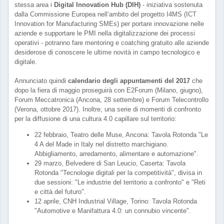
stessa area i
Digital Innovation Hub (DIH)
- iniziativa sostenuta
dalla Commissione Europea nell’ambito del progetto I4MS (ICT
Innovation for Manufacturing SMEs) per portare innovazione nelle
aziende e supportare le PMI nella digitalizzazione dei processi
operativi - potranno fare mentoring e coatching gratuito alle aziende
desiderose di conoscere le ultime novità in campo tecnologico e
digitale.
Annunciato quindi
calendario degli appuntamenti del 2017
che
dopo la fiera di maggio proseguirà con E2Forum (Milano, giugno),
Forum Meccatronica (Ancona, 28 settembre) e Forum Telecontrollo
(Verona, ottobre 2017). Inoltre, una serie di momenti di confronto
per la diffusione di una cultura 4.0 capillare sul territorio:
22 febbraio, Teatro delle Muse, Ancona: Tavola Rotonda "Le
4 A del Made in Italy nel distretto marchigiano.
Abbigliamento, arredamento, alimentare e automazione".
29 marzo, Belvedere di San Leucio, Caserta: Tavola
Rotonda "Tecnologie digitali per la competitività", divisa in
due sessioni: "Le industrie del territorio a confronto" e "Reti
e città del futuro".
12 aprile, CNH Industrial Village, Torino: Tavola Rotonda
"Automotive e Manifattura 4.0: un connubio vincente".