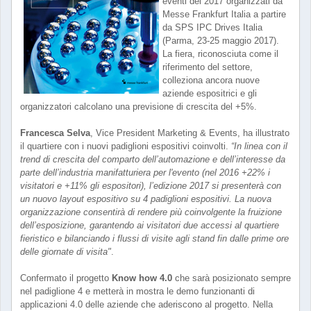
eventi del 2017 organizzati da
Messe Frankfurt Italia a partire
da SPS IPC Drives Italia
(Parma, 23-25 maggio 2017).
La fiera, riconosciuta come il
riferimento del settore,
colleziona ancora nuove
aziende espositrici e gli
organizzatori calcolano una previsione di crescita del +5%.
Francesca Selva
, Vice President Marketing & Events, ha illustrato
il quartiere con i nuovi padiglioni espositivi coinvolti.
“In linea con il
trend di crescita del comparto dell’automazione e dell’interesse da
parte dell’industria manifatturiera per l'evento (nel 2016 +22% i
visitatori e +11% gli espositori), l’edizione 2017 si presenterà con
un nuovo layout espositivo su 4 padiglioni espositivi. La nuova
organizzazione consentirà di rendere più coinvolgente la fruizione
dell’esposizione, garantendo ai visitatori due accessi al quartiere
fieristico e bilanciando i flussi di visite agli stand fin dalle prime ore
delle giornate di visita"
.
Confermato il progetto
Know how 4.0
che sarà posizionato sempre
nel padiglione 4 e metterà in mostra le demo funzionanti di
applicazioni 4.0 delle aziende che aderiscono al progetto. Nella