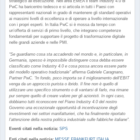
strategico all’esecuzione. Nell’area EMEA il team Industry 4.0 di
PwC ha baricentro tedesco e si articola in tutti i Paesi con
rappresentanti nazionali in grado di mantenere gli standard operativi
ai massimi livelli di eccellenza e di operare a livello internazionale
con i propri esperti. In Italia PwC si è mossa da tempo con
un’offerta di servizi di primo livello, che integrano competenze
fondamentali per supportare il progetto di trasformazione digitale
nelle grandi aziende e nelle PMI.
“Se guardiamo cosa sta accadendo nel mondo e, in particolare, in
Germania, spesso è impossibile distinguere cosa debba essere
classificato come Industry 4.0 e cosa possa ancora essere parte
del modello operativo tradizionale” afferma Gabriele Caragnano,
Partner PwC. “In fondo, poco importa se il miglioramento dell’EBIT
venga da un approccio purista o ibrido. Il fine non è quello di
utilizzare uno specifico strumento o di vantarsi di farlo, ma rimane
pur sempre quello di creare valore per gli azionisti. In ogni caso,
dobbiamo tutti riconoscere nel Piano Industry 4.0 del nostro
Governo una eccezionale opportunità di incentivazione degli
investimenti nei settori manifatturieri, che ha finalmente riportato
l’attenzione della nostra politica industriale sulle fabbriche italiane".
Eventi citati nella notizia:
SPS
Enti citati nella notizia:
MESSE FRANKFURT ITALIA