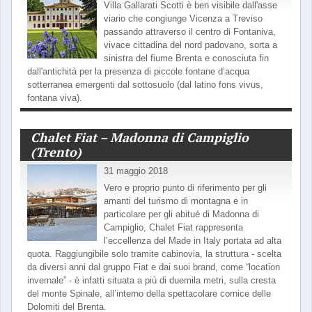
Villa Gallarati Scotti è ben visibile dall'asse
viario che congiunge Vicenza a Treviso
passando attraverso il centro di Fontaniva,
vivace cittadina del nord padovano, sorta a
sinistra del fiume Brenta e conosciuta fin
dall'antichità per la presenza di piccole fontane d’acqua
sotterranea emergenti dal sottosuolo (dal latino fons vivus,
fontana viva).
Chalet Fiat – Madonna di Campiglio
(Trento)
31 maggio 2018
Vero e proprio punto di riferimento per gli
amanti del turismo di montagna e in
particolare per gli abitué di Madonna di
Campiglio, Chalet Fiat rappresenta
l’eccellenza del Made in Italy portata ad alta
quota. Raggiungibile solo tramite cabinovia, la struttura - scelta
da diversi anni dal gruppo Fiat e dai suoi brand, come “location
invernale” - è infatti situata a più di duemila metri, sulla cresta
del monte Spinale, all’interno della spettacolare cornice delle
Dolomiti del Brenta.