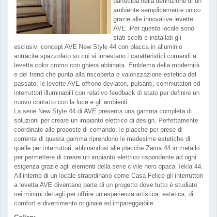
partecipa nella definizione di un
ambiente semplicemente unico
grazie alle innovative levette
AVE. Per questo locale sono
stati scelti e installati gli
esclusivi concept AVE New Style 44 con placca in alluminio
antracite spazzolato su cui si innestano i caratteristici comandi a
levetta color cromo con ghiera abbinata. Emblema della modernità
e del trend che punta alla riscoperta e valorizzazione estetica del
passato, le levette AVE offrono deviatori, pulsanti, commutatori ed
interruttori illuminabili con relativo feedback di stato per definire un
nuovo contatto con la luce e gli ambienti.
La serie New Style 44 di AVE presenta una gamma completa di
soluzioni per creare un impianto elettrico di design. Perfettamente
coordinate alle proposte di comando, le placche per prese di
corrente di questa gamma riprendono le medesime estetiche di
quelle per interruttori, abbinandosi alle placche Zama 44 in metallo
per permettere di creare un impianto elettrico rispondente ad ogni
esigenza grazie agli elementi della serie civile nero opaca Tekla 44.
All’interno di un locale straordinario come Casa Felice gli interruttori
a levetta AVE diventano parte di un progetto dove tutto è studiato
nei minimi dettagli per offrire un’esperienza artistica, estetica, di
comfort e divertimento originale ed impareggiabile.