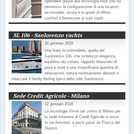
splendere grazie alla tecnologia ABB che ha
permesso la configurazione di una location
accessibile, sicura e in grado di offrire
comfort e benessere ai suoi ospiti.
SL 106 - Sanlorenzo yachts
16 gennaio 2018
Una linea inconfondibile, quella del
Sanlorenzo 106, che sintetizza eleganza,
equilibrio dei volumi, rapporto bilanciato di
pieni e vuoti e una straordinaria quantità di
innovazioni, senza minimamente alterare o
intaccare il family feeling tipico dello stile Sanlorenzo.
Sede Credit Agricole - Milano
12 gennaio 2018
La tecnologia Vimar nel centro di Milano per
la sede milanese di Credit Agricole si trova
In via Armorari, a pochi passi da Piazza del
Duomo.