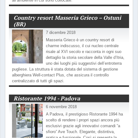
all’ambiente in cui sono collocate.
Country resort Masseria Grieco – Ostuni
(BR)
7 dicembre 2018
Masseria Grieco è un country resort di
charme indiscusso, il cui nucleo centrale
risale al XVI secolo e racconta in ogni suo
dettaglio la storia secolare della Valle d’Itria,
uno dei luoghi più suggestivi dell’entroterra
pugliese. La struttura è stata dotata del sistema di gestione
alberghiera Well-contact Plus, che assicura il controllo
centralizzato di tutti gli spazi.
Ristorante 1994 - Padova
6 novembre 2018
A Padova, il prestigioso Ristorante 1994 ha
scelto di rendere i propri spazi ancora più
esclusivi grazie agli innovativi comandi “a
sfioro” Ave Touch. Elegante, distintiva,
pratica e funzionale. Così si presenta la