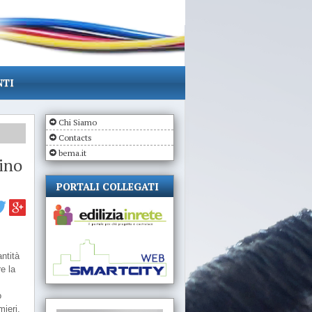
NTI
Chi Siamo
Contacts
bema.it
cino
PORTALI COLLEGATI
antità
e la
o
mieri.