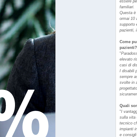
essere pe
familiari.
Questa è u
ormai 10 
supporto e
pazienti, 
Come può 
pazienti
"
Paradoss
elevato r
casi di di
I disabil
sempre as
svolte in
progettato
sicurament
Quali son
"
I vantagg
sulla vita
tecnico c
impianti i
e consigl