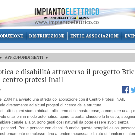
ODUZIONE
DISTRIBUZIONE
ENTI E ASSOCIAZIONI
EVE
▸
APPROFONDIMENTI
▸
ica e disabilità attraverso il progetto Bti
l centro protesi Inail
5
el 2004 ha avviato una stretta collaborazione con il Centro Protesi INAIL,
do direttamente ad alcuni progetti di ricerca della struttura.
 di tutti i giorni siamo abituati, all'interno delle nostre case, a compiere una qu
le di azioni in modo automatico: aprire la porta, chiudere la finestra, spegner
biare canale alla tv, sono gesti così naturali da poter essere svolti senza
ensarci. Per le persone con disabilità anche queste semplici azioni posson
estremamente complesse, fino a rendere necessario l’aiuto di familiari o infer