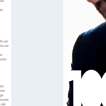
uoi
da
to più
 ha nei
no
zioni
tto
ente
gli
rimenti
 del