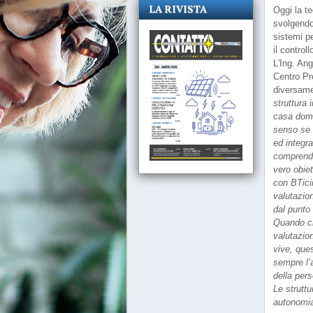
LA RIVISTA
Oggi la te
svolgendo
sistemi p
il control
L'Ing. Ang
Centro Pro
diversame
struttura 
casa domo
senso se 
ed integra
comprende
vero obie
con BTici
valutazion
dal punto 
Quando ci
valutazion
vive, que
sempre l’
della per
Le struttu
autonomia