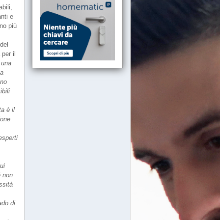
bili,
nti e
no più
 del
per il
i una
na
nno
bili
a è il
ione
esperti
ui
é non
ssità
ado di