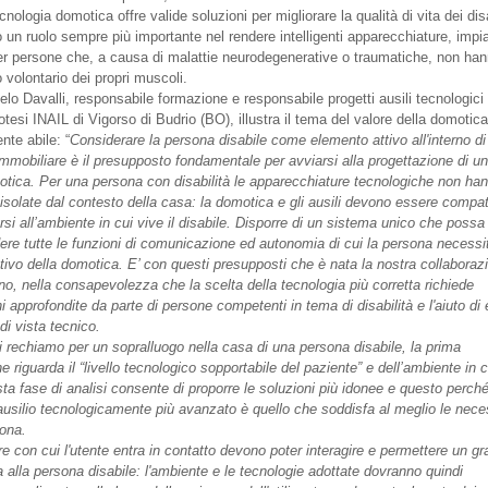
cnologia domotica offre valide soluzioni per migliorare la qualità di vita dei disa
 un ruolo sempre più importante nel rendere intelligenti apparecchiature, impia
er persone che, a causa di malattie neurodegenerative o traumatiche, non han
lo volontario dei propri muscoli.
elo Davalli, responsabile formazione e responsabile progetti ausili tecnologici
tesi INAIL di Vigorso di Budrio (BO), illustra il tema del valore della domotica 
nte abile: “
Considerare la persona disabile come elemento attivo all'interno d
immobiliare è il presupposto fondamentale per avviarsi alla progettazione di u
tica. Per una persona con disabilità le apparecchiature tecnologiche non ha
isolate dal contesto della casa: la domotica e gli ausili devono essere compati
rsi all’ambiente in cui vive il disabile. Disporre di un sistema unico che possa
re tutte le funzioni di comunicazione ed autonomia di cui la persona necessit
ttivo della domotica. E’ con questi presupposti che è nata la nostra collaboraz
no, nella consapevolezza che la scelta della tecnologia più corretta richiede
i approfondite da parte di persone competenti in tema di disabilità e l'aiuto di 
di vista tecnico.
 rechiamo per un sopralluogo nella casa di una persona disabile, la prima
e riguarda il “livello tecnologico sopportabile del paziente” e dell’ambiente in c
sta fase di analisi consente di proporre le soluzioni più idonee e questo perch
ausilio tecnologicamente più avanzato è quello che soddisfa al meglio le nece
sona.
re con cui l'utente entra in contatto devono poter interagire e permettere un gr
 alla persona disabile: l'ambiente e le tecnologie adottate dovranno quindi