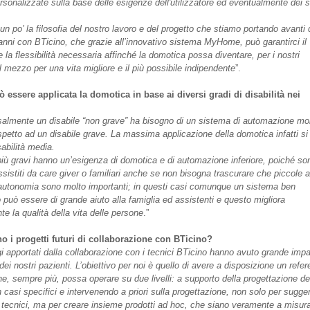
rsonalizzate sulla base delle esigenze dell'utilizzatore ed eventualmente dei s
n po’ la filosofia del nostro lavoro e del progetto che stiamo portando avanti 
anni con BTicino, che grazie all’innovativo sistema MyHome, può garantirci il
 la flessibilità necessaria affinché la domotica possa diventare, per i nostri
il mezzo per una vita migliore e il più possibile indipendente
”.
essere applicata la domotica in base ai diversi gradi di disabilità nei
?
almente un disabile “non grave” ha bisogno di un sistema di automazione mol
ispetto ad un disabile grave. La massima applicazione della domotica infatti si
sabilità media.
i più gravi hanno un’esigenza di domotica e di automazione inferiore, poiché so
sistiti da care giver o familiari anche se non bisogna trascurare che piccole a
 autonomia sono molto importanti; in questi casi comunque un sistema ben
 può essere di grande aiuto alla famiglia ed assistenti e questo migliora
e la qualità della vita delle persone
.”
o i progetti futuri di collaborazione con BTicino?
i apportati dalla collaborazione con i tecnici BTicino hanno avuto grande impa
 dei nostri pazienti. L’obiettivo per noi è quello di avere a disposizione un refer
he, sempre più, possa operare su due livelli: a supporto della progettazione de
n casi specifici e intervenendo a priori sulla progettazione, non solo per sugge
i tecnici, ma per creare insieme prodotti ad hoc, che siano veramente a misura