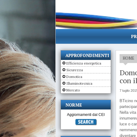
PR
APPROFONDIMENTI
HOME
Efficienza energetica
Sicurezza
Domot
Domotica
con i
Illuminotecnica
Mercato
7 luglio 201
BTicino n
NORME
partecipan
Nella vita
Aggiornamenti dal CEI
innumerevo
luce o cam
nemmeno p
diventare 