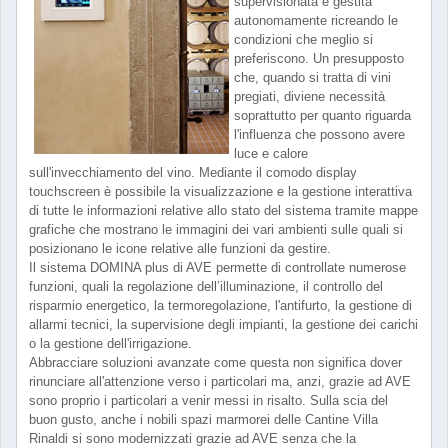
supervisionata e gestita
autonomamente ricreando le
condizioni che meglio si
preferiscono. Un presupposto
che, quando si tratta di vini
pregiati, diviene necessità
soprattutto per quanto riguarda
l'influenza che possono avere
luce e calore
sull'invecchiamento del vino. Mediante il comodo display
touchscreen è possibile la visualizzazione e la gestione interattiva
di tutte le informazioni relative allo stato del sistema tramite mappe
grafiche che mostrano le immagini dei vari ambienti sulle quali si
posizionano le icone relative alle funzioni da gestire.
Il sistema DOMINA plus di AVE permette di controllate numerose
funzioni, quali la regolazione dell’illuminazione, il controllo del
risparmio energetico, la termoregolazione, l'antifurto, la gestione di
allarmi tecnici, la supervisione degli impianti, la gestione dei carichi
o la gestione dell'irrigazione.
Abbracciare soluzioni avanzate come questa non significa dover
rinunciare all'attenzione verso i particolari ma, anzi, grazie ad AVE
sono proprio i particolari a venir messi in risalto. Sulla scia del
buon gusto, anche i nobili spazi marmorei delle Cantine Villa
Rinaldi si sono modernizzati grazie ad AVE senza che la