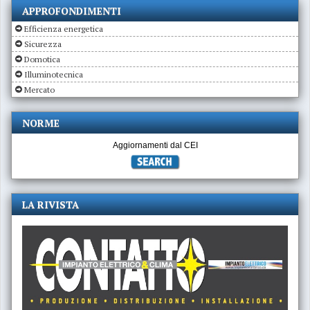
APPROFONDIMENTI
Efficienza energetica
Sicurezza
Domotica
Illuminotecnica
Mercato
NORME
Aggiornamenti dal CEI
LA RIVISTA