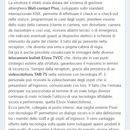
La struttura è infatti stata dotata del sistema di gestione
alberghiera
Well-contact Plus
, sviluppato sullo standard
internazionale KNX, permette di effettuare il check-in e check-out
nelle stanze, programmare le card degli ospiti, prendere visione
dello stato della camera (cliente in camera, non disturbare, camera
da riassettare e così via), ricevere allarmi tecnici o di emergenza
che indicano eventuali guasti ai dispositivi elettrici e richieste di
intervento da parte del cliente: il tutto dal pc presente nella
reception, che diventa una vera e propria cabina di regia.
Da qui è anche possibile visualizzare le immagini delle diverse
telecamere bullett Elvox TVCC
che, dislocate in vari punti
strategici esterni alla struttura, garantiscono il massimo in termini
di sicurezza. Sempre dalla reception, grazie alla presenza di un
videocitofono TAB 7S
nella versione con tecnologia IP, il
personale può ricevere le videochiamate degli ospiti che si
presentano all’ingresso, comunicando con loro. Il fatto che l’entrata
principale sia posizionata al termine di un viale lungo diverse
centinaia di metri richiede l’utilizzo di una tecnologia affidabile,
sicura e performante, quella Elvox Videocitofonia.
Ecco perché, collegate al posto interno, due targhe esterne Pixel
con tecnologia IP permettono un dialogo sicuro e in alta definizione
tra i membri dello staff e gli ospiti all’ingresso. Il vero vantaggio
offerto dalla tecnologia sulla quale sono sviluppati questi prodotti è
però quello di consentire il dialogo anche da remoto: grazie all'app