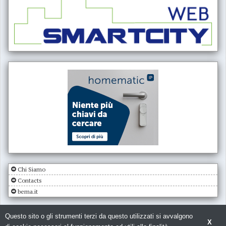
Chi Siamo
Contacts
bema.it
Questo sito o gli strumenti terzi da questo utilizzati si avvalgono
X