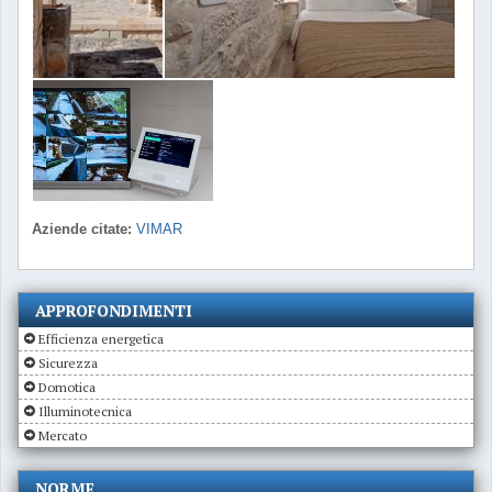
Aziende citate:
VIMAR
APPROFONDIMENTI
Efficienza energetica
Sicurezza
Domotica
Illuminotecnica
Mercato
NORME