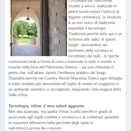
Circondata dai tradizionali
muretti a secco, realizzati in
pietra locale senza l’utilizzo di
legante cementizio, la struttura
è un mix unico di tradizione,
ospitalità e tecnologia.
Tradizione perché tutto qui è un
richiamo alle radici di questi
luoghi: spostandosi nel
perimetro della struttura si
incontrano dai trulli - le tipiche
costruzioni rurali a forma di cono conosciute in tutto il mondo e
inserite nella lista del Patrimonio Unesco – ad una chiesetta in
pietra che, sull’altare, riporta l’emblema araldico del luogo.
Ospitalità perché nel Country Resort Masseria Grieco ogni dettaglio
è stato studiato per permettere all’ospite di vivere un soggiorno in
un ambiente autentico e accogliente, respirando l’aria magica della
Valle d’Itria.
Tecnologia, infine: il vero valore aggiunto
Non una qualsiasi, ma quella Vimar, scelta perché in grado di
assicurare agli ospiti comfort e sicurezza e al contempo garantire
la massima efficienza nella gestione degli spazi e
nell’ottimizzazione dei consumi.