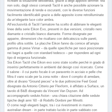
ricreare la situazione desiderata, grazie a degli appositi dimmer. Ma
non solo, dagli stessi comandi Tactil è anche possibile azionare la
movimentazione di tende e oscuranti, con le diverse funzioni
facilmente identificabili grazie a delle apposite icone retroilluminate
da un’elegante luce color ambra.
All’esclusività di Tactil l’armatore ha scelto di abbinare le eleganti
linee della serie Eikon Evo, presenti in due versioni, cristallo nero
diamante e cristallo bianco diamante. Forme disegnate per
apparire, dimensioni che risaltano con delicatezza sulle pareti,
profilo ultra sottile. Le placche Eikon fanno da cornice all’ampia
gamma di prese Vimar – da quelle specifiche per rasoi posizionate
nei bagni a quelle con standard tedesco – per rispondere ad ogni
tipo di esigenza funzionale.
Sia Eikon Tactil che Eikon evo sono state scelte perché in grado di
inserirsi perfettamente in ambienti dal design così ricercato. Come
il salone - il cui punto focale è un paravento in acciaio e pelle che
filtra il vano scale per la zona notte - dove il compito di arredare,
oltre al divano “Ground pieces” e le due poltroncine Feel Good
disegnate da Antonio Citterio per Flexform, è affidato a Surface, un
tavolo di B&B disegnato da Vincent Van Duysen. Ad
accompagnarlo sedute Aston - una chiara citazione delle sedute
tipiche degli anni ’60 - di Rodolfo Dordoni per Minotti.
O come negli eleganti bagni, tra i cui rivestimenti in marmo
australian dream - in parte trattato lucido in parte sabbiato con