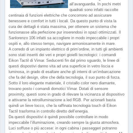
all’avanguardia. In pochi metri
quadrati sono infatti raccolte
centinaia di funzioni elettriche che concorrono ad assicurare
benessere e comfort in tutti i locali. Da questo punto di vista la
cura dei dettagli è stata massima, per ottenere un sistema che
funzionasse alla perfezione pur inserendosi in spazi ottimizzati. Il
Sanlorenzo 106 infatti sa accogliere in modo impeccabile i propri
ospiti e, allo stesso tempo, navigare armoniosamente in mare.
A corredo di un impianto elettrico di prim’ordine, in tutti gli ambienti
sono stati inseriti dei veri e propri gioielli tecnologici: i comandi
Eikon Tactil di Vimar. Seducenti fin dal primo sguardo, le linee di
questi dispostivi danno vita ad una superficie in vetro liscia e
luminosa, in grado di esaltare anche gli interni di un’imbarcazione
che fa del design, oltre che della tecnologia, il suo punto di forza.
Sotto il loro elegante materiale, il cristallo color nero diamante,
trovano posto i comandi domotici Vimar. Dotati di sensore
proximity, questi sono in grado di rilevare la vicinanza al dispositivo
e attivarne la retroilluminazione a led RGB. Per azionarli basta
quindi un lieve tocco, che la raffinata tecnologia touch di Eikon
Tactil trasforma in controllo diretto dell’energia.
Da questi dispositivi è quindi possibile controllare in modo
impeccabile l’illuminazione, creando sempre la giusta atmosfera.
Luci soffuse o più accese: in ogni cabina i passeggeri potranno