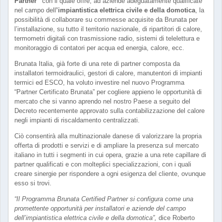
Partner”
con il quale offre, ad aziende adeguatamente qualificate
nel campo dell
’impiantistica elettrica civile e della domotica
, la
possibilità di collaborare su commesse acquisite da Brunata per
l’installazione, su tutto il territorio nazionale, di ripartitori di calore,
termometri digitali con trasmissione radio, sistemi di telelettura e
monitoraggio di contatori per acqua ed energia, calore, ecc.
Brunata Italia, già forte di una rete di partner composta da
installatori termoidraulici, gestori di calore, manutentori di impianti
termici ed ESCO, ha voluto investire nel nuovo Programma
“Partner Certificato Brunata” per cogliere appieno le opportunità di
mercato che si vanno aprendo nel nostro Paese a seguito del
Decreto recentemente approvato sulla contabilizzazione del calore
negli impianti di riscaldamento centralizzati.
Ciò consentirà alla multinazionale danese di valorizzare la propria
offerta di prodotti e servizi e di ampliare la presenza sul mercato
italiano in tutti i segmenti in cui opera, grazie a una rete capillare di
partner qualificati e con molteplici specializzazioni, con i quali
creare sinergie per rispondere a ogni esigenza del cliente, ovunque
esso si trovi.
“Il Programma Brunata Certified Partner si configura come una
promettente opportunità per installatori e aziende del campo
dell’impiantistica elettrica civile e della domotica”,
dice Roberto