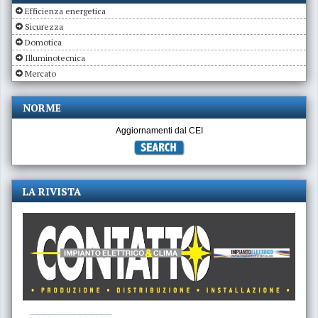
Efficienza energetica
Sicurezza
Domotica
Illuminotecnica
Mercato
NORME
Aggiornamenti dal CEI
LA RIVISTA