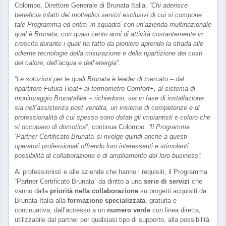
Colombo, Direttore Generale di Brunata Italia.
“Chi aderisce
beneficia infatti dei molteplici servizi esclusivi di cui si compone
tale Programma ed entra ‘in squadra’ con un’azienda multinazionale
qual è Brunata, con quasi cento anni di attività costantemente in
crescita durante i quali ha fatto da pioniere aprendo la strada alle
odierne tecnologie della misurazione e della ripartizione dei costi
del calore, dell’acqua e dell’energia”
.
“Le soluzioni per le quali Brunata è leader di mercato – dal
ripartitore Futura Heat+ al termometro Comfort+, al sistema di
monitoraggio BrunataNet – richiedono, sia in fase di installazione
sia nell’assistenza post vendita, un insieme di competenze e di
professionalità di cui spesso sono dotati gli impiantisti e coloro che
si occupano di domotica”
, continua Colombo.
“Il Programma
‘Partner Certificato Brunata’ si rivolge quindi anche a questi
operatori professionali offrendo loro interessanti e stimolanti
possibilità di collaborazione e di ampliamento del loro business”.
Ai professionisti e alle aziende che hanno i requisiti, il Programma
“Partner Certificato Brunata” da diritto a una
serie di servizi
che
vanno dalla
priorità nella collaborazione
su progetti acquisiti da
Brunata Italia alla
formazione specializzata
, gratuita e
continuativa; dall’accesso a un
numero verde
con linea diretta,
utilizzabile dal partner per qualsiasi tipo di supporto, alla possibilità