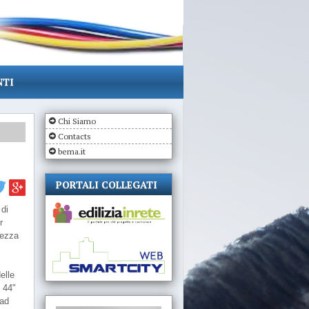
NTI
Chi Siamo
Contacts
bema.it
PORTALI COLLEGATI
 di
r
urezza
elle
 44"
 ad