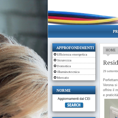
PR
APPROFONDIMENTI
HOME
Efficienza energetica
Sicurezza
Resid
Domotica
29 settemb
Illuminotecnica
Mercato
Perfettam
Verona si
NORME
offrire il
e praticità
Aggiornamenti dal CEI