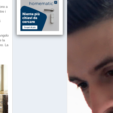
i
cono a
tre i
i
Angolo
e la
mo. La