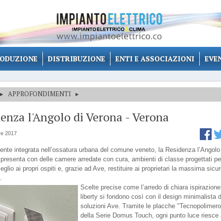
ODUZIONE
DISTRIBUZIONE
ENTI E ASSOCIAZIONI
EVE
▸
APPROFONDIMENTI
▸
enza l'Angolo di Verona - Verona
re 2017
ente integrata nell’ossatura urbana del comune veneto, la Residenza l’Angolo
 presenta con delle camere arredate con cura, ambienti di classe progettati pe
 meglio ai propri ospiti e, grazie ad Ave, restituire ai proprietari la massima sic
.
Scelte precise come l’arredo di chiara ispirazione
liberty si fondono così con il design minimalista d
soluzioni Ave. Tramite le placche "Tecnopolimero
della Serie Domus Touch, ogni punto luce riesce