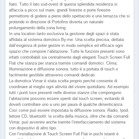
fiato. Tutto il lato sud-ovest di questa splendida residenza si
affaccia a picco sul mare: grandi finestre e porte finestre
permettono di godere a pieno dello spettacolo e una terrazza che si
protende in direzione di Portofino diventa un naturale
prolungamento della zona living.
In una location tanto esclusiva la gestione degli spazi è stata
affidata al sistema domotico By-me. Una scelta precisa, dettata
dall’esigenza di poter gestire in modo semplice ed efficace ogni
spazio che compone l’abitazione. Tutte le funzioni presenti sono
infatti controllabili sia centralmente dagli eleganti Touch Screen Full
Flat che stanza per stanza tramite comandi domotici. Clima,
Illuminazione e diffusione sonora: tutto è a portata di touch o
facilmente gestibile attraverso comandi dedicati.
La domotica Vimar è stata scelta proprio perché consente di
coordinare al meglio ogni attività del vivere quotidiano. Ad esempio
tutti i punti luce presenti nelle diverse stanze che compongono
l’abitazione possono essere spenti dal touch screen, evitando di
doverli controllare uno a uno per paura di qualche dimenticanza.
Così come può essere impostata la diffusione sonora. Radio, Ipod,
lettore CD, bluetooth: la scelta della musica, oltre che dai comandi
Vimar, può avvenire anche tramite l’interfacciamento del sistema
con dispositivi di altro tipo.
Con l’installazione di Touch Screen Full Flat in pochi istanti è