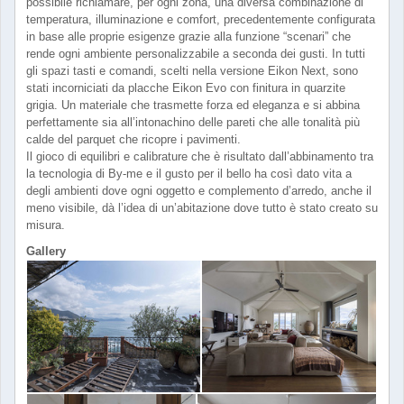
possibile richiamare, per ogni zona, una diversa combinazione di
temperatura, illuminazione e comfort, precedentemente configurata
in base alle proprie esigenze grazie alla funzione “scenari” che
rende ogni ambiente personalizzabile a seconda dei gusti. In tutti
gli spazi tasti e comandi, scelti nella versione Eikon Next, sono
stati incorniciati da placche Eikon Evo con finitura in quarzite
grigia. Un materiale che trasmette forza ed eleganza e si abbina
perfettamente sia all’intonachino delle pareti che alle tonalità più
calde del parquet che ricopre i pavimenti.
Il gioco di equilibri e calibrature che è risultato dall’abbinamento tra
la tecnologia di By-me e il gusto per il bello ha così dato vita a
degli ambienti dove ogni oggetto e complemento d’arredo, anche il
meno visibile, dà l’idea di un’abitazione dove tutto è stato creato su
misura.
Gallery