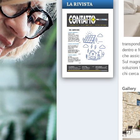
LA RIVISTA
transponde
dentro e f
che assicu
Sul magni
soluzioni
chi cerca
Gallery