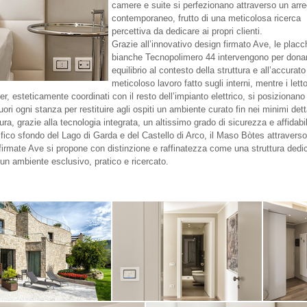
camere e suite si perfezionano attraverso un arr
contemporaneo, frutto di una meticolosa ricerca
percettiva da dedicare ai propri clienti.
Grazie all’innovativo design firmato Ave, le placc
bianche Tecnopolimero 44 intervengono per dona
equilibrio al contesto della struttura e all’accurato
meticoloso lavoro fatto sugli interni, mentre i letto
r, esteticamente coordinati con il resto dell’impianto elettrico, si posizionano
uori ogni stanza per restituire agli ospiti un ambiente curato fin nei minimi dett
ra, grazie alla tecnologia integrata, un altissimo grado di sicurezza e affidabil
fico sfondo del Lago di Garda e del Castello di Arco, il Maso Bòtes attraverso
 firmate Ave si propone con distinzione e raffinatezza come una struttura dedi
 un ambiente esclusivo, pratico e ricercato.