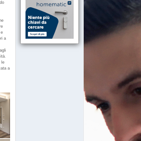
edo
he
re
 e
ri a
agli
ità.
 le
cata a