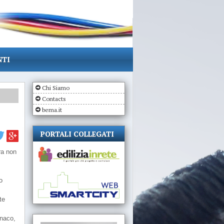
NTI
Chi Siamo
Contacts
bema.it
PORTALI COLLEGATI
ra non
o
te
enaco,