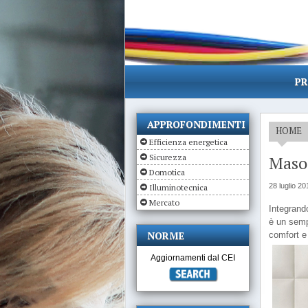
PR
APPROFONDIMENTI
HOME
Efficienza energetica
Sicurezza
Maso 
Domotica
28 luglio 20
Illuminotecnica
Mercato
Integrand
è un semp
NORME
comfort e
Aggiornamenti dal CEI