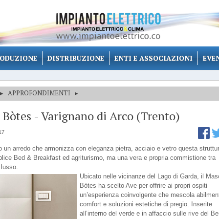
ODUZIONE
DISTRIBUZIONE
ENTI E ASSOCIAZIONI
EVE
▸
APPROFONDIMENTI
▸
Bòtes - Varignano di Arco (Trento)
17
o un arredo che armonizza con eleganza pietra, acciaio e vetro questa struttu
lice Bed & Breakfast ed agriturismo, ma una vera e propria commistione tra
 lusso.
Ubicato nelle vicinanze del Lago di Garda, il Mas
Bòtes ha scelto Ave per offrire ai propri ospiti
un’esperienza coinvolgente che mescola abilmen
comfort e soluzioni estetiche di pregio. Inserite
all’interno del verde e in affaccio sulle rive del B