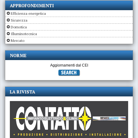
APPROFONDIMENTI
Efficienza energetica
Sicurezza
Domotica
Illuminotecnica
Mercato
NORME
Aggiornamenti dal CEI
LA RIVISTA