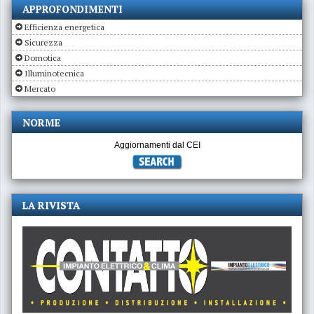
APPROFONDIMENTI
Efficienza energetica
Sicurezza
Domotica
Illuminotecnica
Mercato
NORME
Aggiornamenti dal CEI
LA RIVISTA