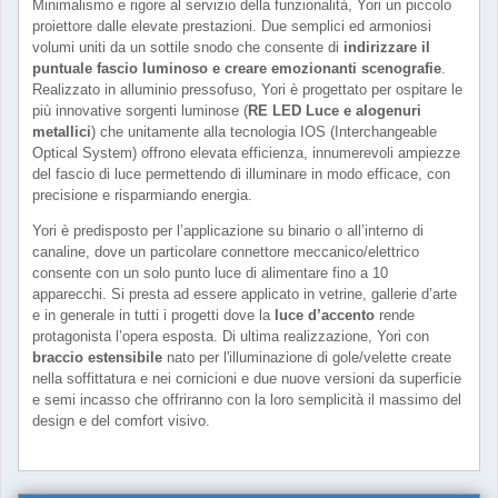
Minimalismo e rigore al servizio della funzionalità, Yori un piccolo
proiettore dalle elevate prestazioni. Due semplici ed armoniosi
volumi uniti da un sottile snodo che consente di
indirizzare il
puntuale fascio luminoso e creare emozionanti scenografie
.
Realizzato in alluminio pressofuso, Yori è progettato per ospitare le
più innovative sorgenti luminose (
RE LED Luce e alogenuri
metallici
) che unitamente alla tecnologia IOS (Interchangeable
Optical System) offrono elevata efficienza, innumerevoli ampiezze
del fascio di luce permettendo di illuminare in modo efficace, con
precisione e risparmiando energia.
Yori è predisposto per l’applicazione su binario o all’interno di
canaline, dove un particolare connettore meccanico/elettrico
consente con un solo punto luce di alimentare fino a 10
apparecchi. Si presta ad essere applicato in vetrine, gallerie d’arte
e in generale in tutti i progetti dove la
luce d’accento
rende
protagonista l’opera esposta. Di ultima realizzazione, Yori con
braccio estensibile
nato per l'illuminazione di gole/velette create
nella soffittatura e nei cornicioni e due nuove versioni da superficie
e semi incasso che offriranno con la loro semplicità il massimo del
design e del comfort visivo.