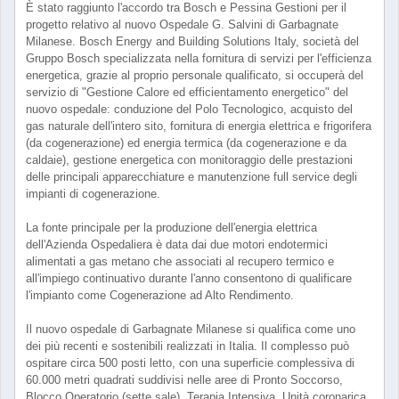
È stato raggiunto l'accordo tra Bosch e Pessina Gestioni per il
progetto relativo al nuovo Ospedale G. Salvini di Garbagnate
Milanese. Bosch Energy and Building Solutions Italy, società del
Gruppo Bosch specializzata nella fornitura di servizi per l'efficienza
energetica, grazie al proprio personale qualificato, si occuperà del
servizio di "Gestione Calore ed efficientamento energetico" del
nuovo ospedale: conduzione del Polo Tecnologico, acquisto del
gas naturale dell'intero sito, fornitura di energia elettrica e frigorifera
(da cogenerazione) ed energia termica (da cogenerazione e da
caldaie), gestione energetica con monitoraggio delle prestazioni
delle principali apparecchiature e manutenzione full service degli
impianti di cogenerazione.
La fonte principale per la produzione dell'energia elettrica
dell'Azienda Ospedaliera è data dai due motori endotermici
alimentati a gas metano che associati al recupero termico e
all'impiego continuativo durante l'anno consentono di qualificare
l'impianto come Cogenerazione ad Alto Rendimento.
Il nuovo ospedale di Garbagnate Milanese si qualifica come uno
dei più recenti e sostenibili realizzati in Italia. Il complesso può
ospitare circa 500 posti letto, con una superficie complessiva di
60.000 metri quadrati suddivisi nelle aree di Pronto Soccorso,
Blocco Operatorio (sette sale), Terapia Intensiva, Unità coronarica,