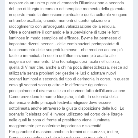
regolare da un unico punto di comando l’illuminazione a seconda
del tipo di liturgia in corso o del semplice momento della giornata:
in questo modo la dimensione spirituale e quella culturale vengono
entrambe esaltate, unendo momenti di contemplazione e
raccoglimento con un’adeguata valorizzazione della reliquia.
Oltre a consentire il comando e la supervisione di tutte le fonti
luminose in modo semplice ed efficace, By-me ha permesso di
impostare diversi scenari - delle combinazioni preimpostate di
funzionamento delle sorgenti luminose - che rendono ancora più
facile e immediata la scelta dell’illuminazione più adatta alle
esigenze del momento. Una tecnologia così facile nell’utilizzo,
quella di Vimar che, anche a chi ha poca dimestichezza, riesce ad
utilizzarla senza problemi per gestire le luci o adottare nuovi
scenari luminosi a seconda del tipo di cerimonia in corso. In questo
caso gli scenari sono quattro e le differenze riguardano
principalmente il diverso utilizzo che viene fatto dell’illuminazione.
Come prevedono le norme liturgiche, infatti, la solennità della
domenica e delle principali festività religiose deve essere
sottolineata anche attraverso la giusta disposizione delle luci. Lo
scenario “celebrazioni” è invece utilizzato nel corso delle liturgie
nelle quali la zona di fronte al presbiterio viene illuminata
maggiormente per conferirne importanza e solennità.
Per garantire il massimo anche in termini di sicurezza, inoltre,
l’impianto domotico è stato integrato con un impianto di