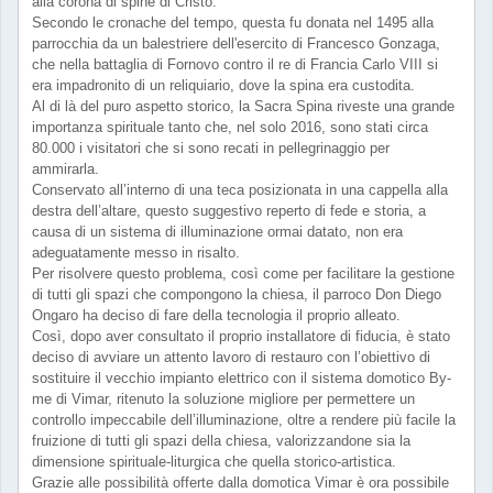
alla corona di spine di Cristo.
Secondo le cronache del tempo, questa fu donata nel 1495 alla
parrocchia da un balestriere dell'esercito di Francesco Gonzaga,
che nella battaglia di Fornovo contro il re di Francia Carlo VIII si
era impadronito di un reliquiario, dove la spina era custodita.
Al di là del puro aspetto storico, la Sacra Spina riveste una grande
importanza spirituale tanto che, nel solo 2016, sono stati circa
80.000 i visitatori che si sono recati in pellegrinaggio per
ammirarla.
Conservato all’interno di una teca posizionata in una cappella alla
destra dell’altare, questo suggestivo reperto di fede e storia, a
causa di un sistema di illuminazione ormai datato, non era
adeguatamente messo in risalto.
Per risolvere questo problema, così come per facilitare la gestione
di tutti gli spazi che compongono la chiesa, il parroco Don Diego
Ongaro ha deciso di fare della tecnologia il proprio alleato.
Così, dopo aver consultato il proprio installatore di fiducia, è stato
deciso di avviare un attento lavoro di restauro con l’obiettivo di
sostituire il vecchio impianto elettrico con il sistema domotico By-
me di Vimar, ritenuto la soluzione migliore per permettere un
controllo impeccabile dell’illuminazione, oltre a rendere più facile la
fruizione di tutti gli spazi della chiesa, valorizzandone sia la
dimensione spirituale-liturgica che quella storico-artistica.
Grazie alle possibilità offerte dalla domotica Vimar è ora possibile