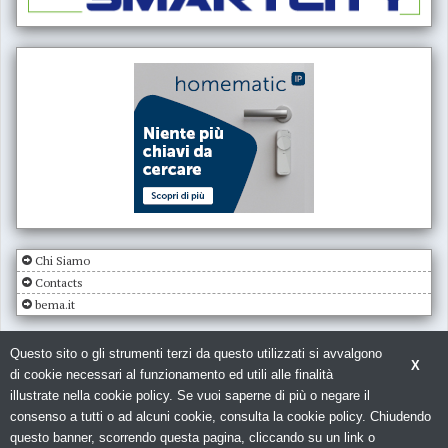
Chi Siamo
Contacts
bema.it
Questo sito o gli strumenti terzi da questo utilizzati si avvalgono
X
di cookie necessari al funzionamento ed utili alle finalità
illustrate nella cookie policy. Se vuoi saperne di più o negare il
consenso a tutti o ad alcuni cookie, consulta la cookie policy. Chiudendo
© Copyright 2026. Impianto Elettrico - N.ro Iscrizione ROC 5836 -
Privacy
questo banner, scorrendo questa pagina, cliccando su un link o
policy