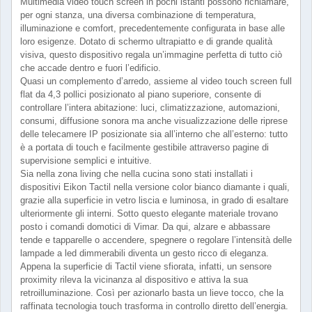
Multimedia video touch screen in pochi istanti possono richiamare,
per ogni stanza, una diversa combinazione di temperatura,
illuminazione e comfort, precedentemente configurata in base alle
loro esigenze. Dotato di schermo ultrapiatto e di grande qualità
visiva, questo dispositivo regala un’immagine perfetta di tutto ciò
che accade dentro e fuori l’edificio.
Quasi un complemento d’arredo, assieme al video touch screen full
flat da 4,3 pollici posizionato al piano superiore, consente di
controllare l’intera abitazione: luci, climatizzazione, automazioni,
consumi, diffusione sonora ma anche visualizzazione delle riprese
delle telecamere IP posizionate sia all’interno che all’esterno: tutto
è a portata di touch e facilmente gestibile attraverso pagine di
supervisione semplici e intuitive.
Sia nella zona living che nella cucina sono stati installati i
dispositivi Eikon Tactil nella versione color bianco diamante i quali,
grazie alla superficie in vetro liscia e luminosa, in grado di esaltare
ulteriormente gli interni. Sotto questo elegante materiale trovano
posto i comandi domotici di Vimar. Da qui, alzare e abbassare
tende e tapparelle o accendere, spegnere o regolare l’intensità delle
lampade a led dimmerabili diventa un gesto ricco di eleganza.
Appena la superficie di Tactil viene sfiorata, infatti, un sensore
proximity rileva la vicinanza al dispositivo e attiva la sua
retroilluminazione. Così per azionarlo basta un lieve tocco, che la
raffinata tecnologia touch trasforma in controllo diretto dell’energia.