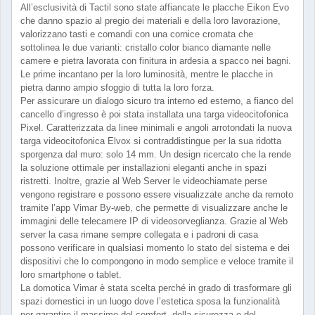
All’esclusività di Tactil sono state affiancate le placche Eikon Evo
che danno spazio al pregio dei materiali e della loro lavorazione,
valorizzano tasti e comandi con una cornice cromata che
sottolinea le due varianti: cristallo color bianco diamante nelle
camere e pietra lavorata con finitura in ardesia a spacco nei bagni.
Le prime incantano per la loro luminosità, mentre le placche in
pietra danno ampio sfoggio di tutta la loro forza.
Per assicurare un dialogo sicuro tra interno ed esterno, a fianco del
cancello d’ingresso è poi stata installata una targa videocitofonica
Pixel. Caratterizzata da linee minimali e angoli arrotondati la nuova
targa videocitofonica Elvox si contraddistingue per la sua ridotta
sporgenza dal muro: solo 14 mm. Un design ricercato che la rende
la soluzione ottimale per installazioni eleganti anche in spazi
ristretti. Inoltre, grazie al Web Server le videochiamate perse
vengono registrare e possono essere visualizzate anche da remoto
tramite l’app Vimar By-web, che permette di visualizzare anche le
immagini delle telecamere IP di videosorveglianza. Grazie al Web
server la casa rimane sempre collegata e i padroni di casa
possono verificare in qualsiasi momento lo stato del sistema e dei
dispositivi che lo compongono in modo semplice e veloce tramite il
loro smartphone o tablet.
La domotica Vimar è stata scelta perché in grado di trasformare gli
spazi domestici in un luogo dove l’estetica sposa la funzionalità
per garantire il massimo del comfort, della sicurezza e del