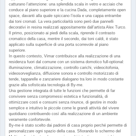
catturano l’attenzione: una splendida scala in vetro e acciaio che
conduce al piano superiore e la cucina Dada, completamente open
space, davanti alla quale spiccano l’isola e una cappa entrambe
dai toni cromati. La vera particolarità sono però due pannelli
decorativi in resina realizzati appositamente dall’artista Alex Turco.
Il primo, posizionato ai piedi della scala, riprende il contrasto
cromatico della casa, mentre il secondo, dai toni caldi, è stato
applicato sulla superficie di una porta scorrevole al piano
superiore.
In questo contesto, Vimar contribuisce alla realizzazione di una
residenza fuori dal comune con un sistema domotico full-optional:
illuminazione, climatizzazione, controllo carichi, videocitofonia,
videosorveglianza, diffusione sonora e controllo motorizzato di
tende, tapparelle e zanzariere dialogano tra loro in modo costante
grazie alla sofisticata tecnologia di By-me.
Una gestione integrata di tutte le funzioni che permette di far
convivere senza compromessi estetica e funzionalità, di
ottimizzare costi e consumi senza rinunce, di gestire in modo
semplice e intuitivo le piccole come le grandi attività del vivere
quotidiano contribuendo così alla realizzazione di un ambiente
veramente confortevole.
By-me è stato scelto dai padroni di casa proprio perché permette di
personalizzare ogni spazio della casa. Sfiorando lo schermo del