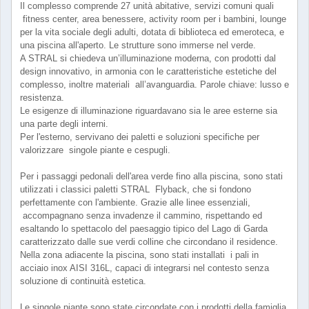
Il complesso comprende 27 unità abitative, servizi comuni quali
fitness center, area benessere, activity room per i bambini, lounge
per la vita sociale degli adulti, dotata di biblioteca ed emeroteca, e
una piscina all'aperto. Le strutture sono immerse nel verde.
A STRAL si chiedeva un’illuminazione moderna, con prodotti dal
design innovativo, in armonia con le caratteristiche estetiche del
complesso, inoltre materiali all’avanguardia. Parole chiave: lusso e
resistenza.
Le esigenze di illuminazione riguardavano sia le aree esterne sia
una parte degli interni.
Per l'esterno, servivano dei paletti e soluzioni specifiche per
valorizzare singole piante e cespugli.
Per i passaggi pedonali dell'area verde fino alla piscina, sono stati
utilizzati i classici paletti STRAL Flyback, che si fondono
perfettamente con l'ambiente. Grazie alle linee essenziali,
accompagnano senza invadenze il cammino, rispettando ed
esaltando lo spettacolo del paesaggio tipico del Lago di Garda
caratterizzato dalle sue verdi colline che circondano il residence.
Nella zona adiacente la piscina, sono stati installati i pali in
acciaio inox AISI 316L, capaci di integrarsi nel contesto senza
soluzione di continuità estetica.
Le singole piante sono state circondate con i prodotti della famiglia