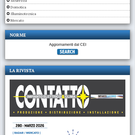
Sicurezza
Domotica
Illuminotecnica
Mercato
NORME
Aggiornamenti dal CEI
LA RIVISTA