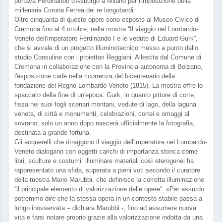
portava Ferdinando d'Asburgo a Milano per l'imposizione della
millenaria Corona Ferrea dei re longobardi.
Oltre cinquanta di queste opere sono esposte al Museo Civico di
Cremona fino al 4 ottobre, nella mostra “Il viaggio nel Lombardo-
Veneto dell'imperatore Ferdinando I e le vedute di Eduard Gurk”,
che si avvale di un progetto illuminotecnico messo a punto dallo
studio Consuline con i proiettori Reggiani. Allestita dal Comune di
Cremona in collaborazione con la Provincia autonoma di Bolzano,
l'esposizione cade nella ricorrenza del bicentenario della
fondazione del Regno Lombardo-Veneto (1815). La mostra offre lo
spaccato della fine di un'epoca: Gurk, in quanto pittore di corte,
fissa nei suoi fogli scenari montani, vedute di lago, della laguna
veneta, di città e monumenti, celebrazioni, cortei e omaggi al
sovrano; solo un anno dopo nascerà ufficialmente la fotografia,
destinata a grande fortuna.
Gli acquerelli che ritraggono il viaggio dell'imperatore nel Lombardo-
Veneto dialogano con oggetti carichi di importanza storica come
libri, sculture e costumi: illuminare materiali così eterogenei ha
rappresentato una sfida, superata a pieni voti secondo il curatore
della mostra Mario Marubbi, che definisce la corretta illuminazione
“il principale elemento di valorizzazione delle opere”. «Per assurdo
potremmo dire che la stessa opera in un contesto stabile passa a
lungo inosservata – dichiara Marubbi -, fino ad assumere nuova
vita e farsi notare proprio grazie alla valorizzazione indotta da una