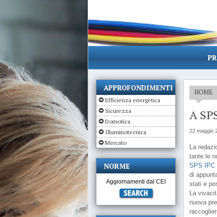
PR
APPROFONDIMENTI
HOME
Efficienza energetica
Sicurezza
A SPS
Domotica
22 maggio 
Illuminotecnica
Mercato
La redazio
tante le n
NORME
SPS IPC D
di appunta
Aggiornamenti dal CEI
stati e p
La vivacit
nuova pre
raccoglier