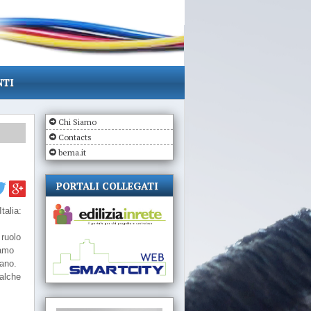
NTI
Chi Siamo
Contacts
bema.it
PORTALI COLLEGATI
talia:
 ruolo
iamo
ncano.
ualche