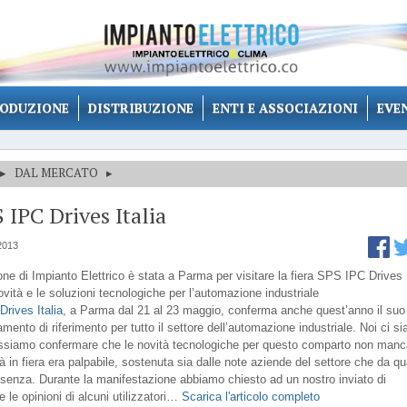
ODUZIONE
DISTRIBUZIONE
ENTI E ASSOCIAZIONI
EVE
▸
DAL MERCATO
▸
 IPC Drives Italia
2013
ne di Impianto Elettrico è stata a Parma per visitare la fiera SPS IPC Drives I
ovità e le soluzioni tecnologiche per l’automazione industriale
rives Italia
, a Parma dal 21 al 23 maggio, conferma anche quest’anno il suo
mento di riferimento per tutto il settore dell’automazione industriale. Noi ci s
ossiamo confermare che le novità tecnologiche per questo comparto non ma
à in fiera era palpabile, sostenuta sia dalle note aziende del settore che da q
senza. Durante la manifestazione abbiamo chiesto ad un nostro inviato di
e le opinioni di alcuni utilizzatori…
Scarica l'articolo completo