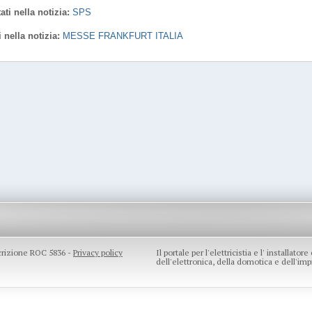
ati nella notizia:
SPS
i nella notizia:
MESSE FRANKFURT ITALIA
scrizione ROC 5836 -
Privacy policy
Il portale per l'elettricistia e l' installato
dell'elettronica, della domotica e dell'impi