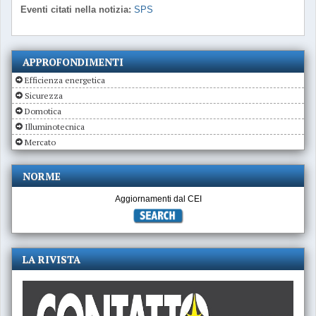
Eventi citati nella notizia:
SPS
APPROFONDIMENTI
Efficienza energetica
Sicurezza
Domotica
Illuminotecnica
Mercato
NORME
Aggiornamenti dal CEI
LA RIVISTA