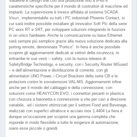
Valueline e Design line con una protezione fino a IP65 e
caratteristiche specifiche per il mondo di costruttori di macchine ed
impianti. La supervisione è invece affidata al sistema SCADA
Visu+, implementabile su tutti i PC industriali Phoenix Contact, si
cui sarà inoltre possibile installare gli innovativi Soft Plc della serie
PC worx RT e SRT, per sviluppare soluzioni integrando le funzioni
in un unico hardware. Anche la comunicazione su base Ethernet
sarà sempre più semplice grazie alla nuova soluzione dedicata alla
porting remote, denominata “Portico”. In fiera è anche possibile
scoprire gli aggiornamenti dedicati ai settori della sicurezza, in
entrambe le sue vesti – safety, con la nuova release di
SafetyBridge Technology, e security, con i Security Router MGuard
– e dell’alimentazione e distribuzione di corrente, con gli
alimentatori UNO Power, i Circuit Brackers della serie CB e le
protezioni contro le sovratensioni VAL-MS. Aggiornamenti infine
anche per il mondo del cablaggio e della connessione, con
soluzioni come HEAVYCON EVO, i connettori pesanti in plastica
con chiusura a baionetta e connessione a vite per cavi a direzione
variabile, ed i sistemi ottimizzati per il settore Food and Beverage,
realizzati con superfici ultralisce e acciaio inox 1.4404 La fiera è
dunque un’occasione per scoprire una gamma completa che
risponde in modo flessibile a tutte le esigenze di automazione,
siano esse piccole o grandi.