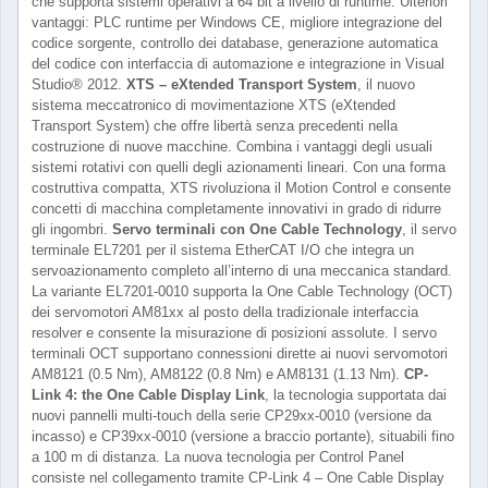
che supporta sistemi operativi a 64 bit a livello di runtime. Ulteriori
vantaggi: PLC runtime per Windows CE, migliore integrazione del
codice sorgente, controllo dei database, generazione automatica
del codice con interfaccia di automazione e integrazione in Visual
Studio® 2012.
XTS – eXtended Transport System
, il nuovo
sistema meccatronico di movimentazione XTS (eXtended
Transport System) che offre libertà senza precedenti nella
costruzione di nuove macchine. Combina i vantaggi degli usuali
sistemi rotativi con quelli degli azionamenti lineari. Con una forma
costruttiva compatta, XTS rivoluziona il Motion Control e consente
concetti di macchina completamente innovativi in grado di ridurre
gli ingombri.
Servo terminali con One Cable Technology
, il servo
terminale EL7201 per il sistema EtherCAT I/O che integra un
servoazionamento completo all’interno di una meccanica standard.
La variante EL7201-0010 supporta la One Cable Technology (OCT)
dei servomotori AM81xx al posto della tradizionale interfaccia
resolver e consente la misurazione di posizioni assolute. I servo
terminali OCT supportano connessioni dirette ai nuovi servomotori
AM8121 (0.5 Nm), AM8122 (0.8 Nm) e AM8131 (1.13 Nm).
CP-
Link 4: the One Cable Display Link
, la tecnologia supportata dai
nuovi pannelli multi-touch della serie CP29xx-0010 (versione da
incasso) e CP39xx-0010 (versione a braccio portante), situabili fino
a 100 m di distanza. La nuova tecnologia per Control Panel
consiste nel collegamento tramite CP-Link 4 – One Cable Display