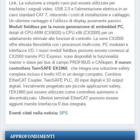
Link. La soluzione a singolo cavo può essere utilizzata per
trasferire i segnali video, USB 2.0 e l’alimentazione elettrica in un
cavo standard CAT 7, riducendo i costi di installazione e cablaggio.
Un ulteriore vantaggio è l’utilizzo di display puramente passivi.
Moduli fieldbus per la nuova generazione di embedded PC
,
dotati di CPU ARM (CX9020) o CPU x86 (CX2000) per un
adattamento ottimale alle funzioni di controllo. La serie CX2000
offre elevata flessibilità con i processori multi-core, PC modulari e
interfacce I/O. I nuovi moduli fieldbus possono essere connessi al
CX2000 tramite PCI Express: sono disponibili le funzionalità
master o slave per bus di campo PROFIBUS e CANopen.
Il nuovo
controllore TwinSAFE EK1960
, che integra una soluzione safety
completa incluso il livello I/O in un design compatto. Combina
EtherCAT Coupler, TwinSAFE PLC, 20 input digitali e 10 output
digitali. Inizialmente progettato per piccole applicazioni safety,
l’EK1960 può essere utilizzato come controllore autonomo o
decentralizzato. Ulteriori terminali EtherCAT possono essere
aggiunti tramite interfaccia E-bus integrata.
Eventi citati nella notizia:
SPS
APPROFONDIMENTI