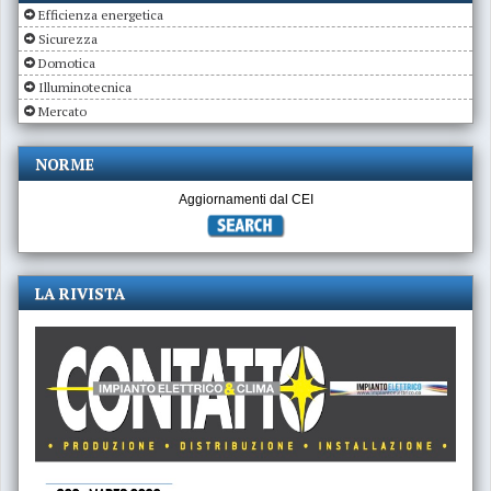
Efficienza energetica
Sicurezza
Domotica
Illuminotecnica
Mercato
NORME
Aggiornamenti dal CEI
LA RIVISTA