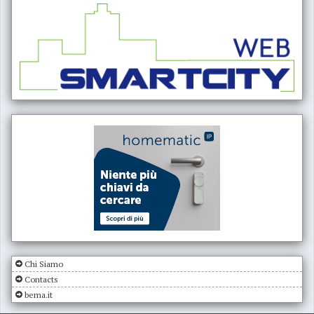
Chi Siamo
Contacts
bema.it