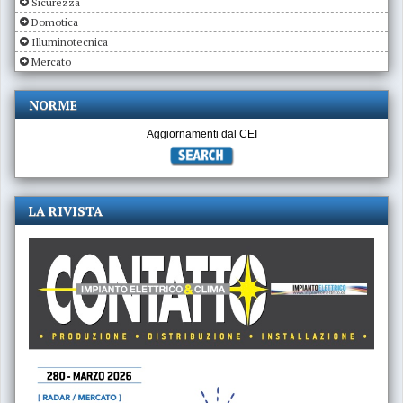
Sicurezza
Domotica
Illuminotecnica
Mercato
NORME
Aggiornamenti dal CEI
LA RIVISTA