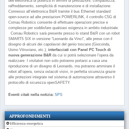
dell’elettronica di potenza in termini di prestazioni, compattezza,
raffreddamento, semplicità di manutenzione e di installazione.
Connesso all’elettronica B&R tramite il bus Ethernet standard
open-source ad alte prestazioni POWERLINK, il controllo C5G di
Comau Robotics consente di effettuare operazioni precise e
complesse per soddisfare qualsiasi esigenza in ambito industriale.
Comau Robotics sarà presente presso lo stand B&R con un robot
SMART5 SIX in versione “Leonardo da Vinci”, alle prese con il
disegno di alcuni dei capolavori del genio toscano (Gioconda,
Uomo Vitruviano, etc.),
interfacciati con Panel PC Touch di
nuova generazione B&R
da cui si potrà selezionare l’opera da
realizzare. I visitatori non solo potranno portarsi a casa una
riproduzione di un disegno di Leonardo, ma potranno ammirare il
robot all’opera, senza ostacoli visivi, in perfetta sicurezza grazie
alle protezioni integrate nel sistema di automazione attraverso il
protocollo di sicurezza openSAFETY.
Eventi citati nella notizia:
SPS
APPROFONDIMENTI
Efficienza energetica