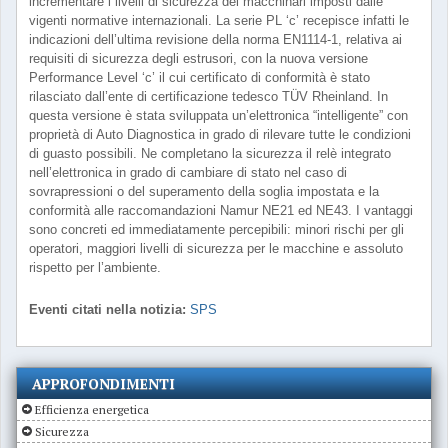
incrementare i livelli di sicurezza dei macchinari imposti dalle
vigenti normative internazionali. La serie PL ‘c’ recepisce infatti le
indicazioni dell’ultima revisione della norma EN1114-1, relativa ai
requisiti di sicurezza degli estrusori, con la nuova versione
Performance Level ‘c’ il cui certificato di conformità è stato
rilasciato dall’ente di certificazione tedesco TÜV Rheinland. In
questa versione è stata sviluppata un’elettronica “intelligente” con
proprietà di Auto Diagnostica in grado di rilevare tutte le condizioni
di guasto possibili. Ne completano la sicurezza il relè integrato
nell’elettronica in grado di cambiare di stato nel caso di
sovrapressioni o del superamento della soglia impostata e la
conformità alle raccomandazioni Namur NE21 ed NE43. I vantaggi
sono concreti ed immediatamente percepibili: minori rischi per gli
operatori, maggiori livelli di sicurezza per le macchine e assoluto
rispetto per l’ambiente.
Eventi citati nella notizia:
SPS
APPROFONDIMENTI
Efficienza energetica
Sicurezza