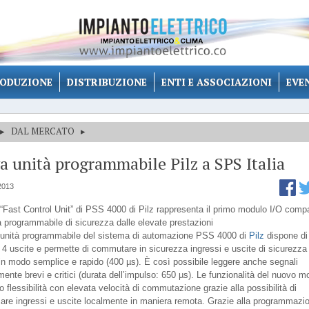
ODUZIONE
DISTRIBUZIONE
ENTI E ASSOCIAZIONI
EVE
▸
DAL MERCATO
▸
 unità programmabile Pilz a SPS Italia
2013
“Fast Control Unit” di PSS 4000 di Pilz rappresenta il primo modulo I/O comp
a programmabile di sicurezza dalle elevate prestazioni
unità programmabile del sistema di automazione PSS 4000 di
Pilz
dispone di
e 4 uscite e permette di commutare in sicurezza ingressi e uscite di sicurezza
in modo semplice e rapido (400 µs). È così possibile leggere anche segnali
mente brevi e critici (durata dell’impulso: 650 µs). Le funzionalità del nuovo m
flessibilità con elevata velocità di commutazione grazie alla possibilità di
re ingressi e uscite localmente in maniera remota. Grazie alla programmazi