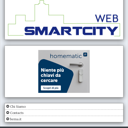
Chi Siamo
Contacts
bema.it