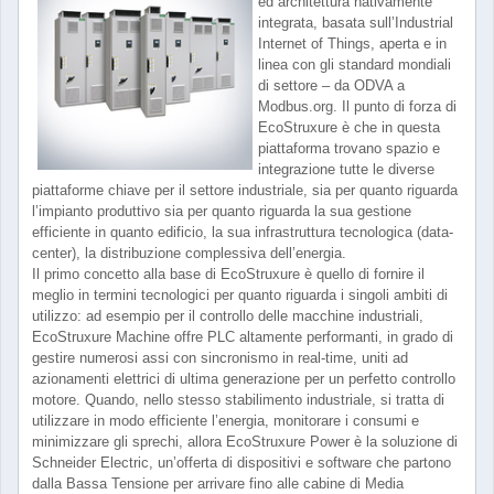
ed architettura nativamente
integrata, basata sull’Industrial
Internet of Things, aperta e in
linea con gli standard mondiali
di settore – da ODVA a
Modbus.org. Il punto di forza di
EcoStruxure è che in questa
piattaforma trovano spazio e
integrazione tutte le diverse
piattaforme chiave per il settore industriale, sia per quanto riguarda
l’impianto produttivo sia per quanto riguarda la sua gestione
efficiente in quanto edificio, la sua infrastruttura tecnologica (data-
center), la distribuzione complessiva dell’energia.
Il primo concetto alla base di EcoStruxure è quello di fornire il
meglio in termini tecnologici per quanto riguarda i singoli ambiti di
utilizzo: ad esempio per il controllo delle macchine industriali,
EcoStruxure Machine offre PLC altamente performanti, in grado di
gestire numerosi assi con sincronismo in real-time, uniti ad
azionamenti elettrici di ultima generazione per un perfetto controllo
motore. Quando, nello stesso stabilimento industriale, si tratta di
utilizzare in modo efficiente l’energia, monitorare i consumi e
minimizzare gli sprechi, allora EcoStruxure Power è la soluzione di
Schneider Electric, un’offerta di dispositivi e software che partono
dalla Bassa Tensione per arrivare fino alle cabine di Media