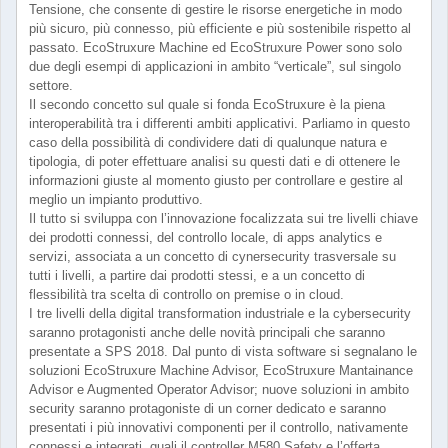
Tensione, che consente di gestire le risorse energetiche in modo
più sicuro, più connesso, più efficiente e più sostenibile rispetto al
passato. EcoStruxure Machine ed EcoStruxure Power sono solo
due degli esempi di applicazioni in ambito “verticale”, sul singolo
settore.
Il secondo concetto sul quale si fonda EcoStruxure è la piena
interoperabilità tra i differenti ambiti applicativi. Parliamo in questo
caso della possibilità di condividere dati di qualunque natura e
tipologia, di poter effettuare analisi su questi dati e di ottenere le
informazioni giuste al momento giusto per controllare e gestire al
meglio un impianto produttivo.
Il tutto si sviluppa con l’innovazione focalizzata sui tre livelli chiave
dei prodotti connessi, del controllo locale, di apps analytics e
servizi, associata a un concetto di cynersecurity trasversale su
tutti i livelli, a partire dai prodotti stessi, e a un concetto di
flessibilità tra scelta di controllo on premise o in cloud.
I tre livelli della digital transformation industriale e la cybersecurity
saranno protagonisti anche delle novità principali che saranno
presentate a SPS 2018. Dal punto di vista software si segnalano le
soluzioni EcoStruxure Machine Advisor, EcoStruxure Mantainance
Advisor e Augmented Operator Advisor; nuove soluzioni in ambito
security saranno protagoniste di un corner dedicato e saranno
presentati i più innovativi componenti per il controllo, nativamente
connessi e integrati, quali il controller M580 Safety e l’offerta