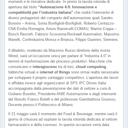
momenti e le iniziative dedicate. In primis la tavola rotonda di
apertura dal titolo
“Automazione 4.0: Innovazione e
competitività per l’industria italiana”
che vedrà l’intervento di
diversi protagonisti del comparto dell’automazione quali Sandro
Bonomi – Anima, Sonia Bonfiglioli-Bonfiglioli, Roberto Centazzo-
CNA Emilia Romagna, Arturo Baroncelli-COMAU, Marino Crippa –
Bosch Rexroth, Fabrizio Scovenna-Rockwell Automation, Massimo
Manelli, Confindustria Monza e Brianza, Filippo Giannini, Siemens.
Il dibattito, moderato da Massimo Russo direttore della rivista
Wired, sarà un’occasione unica per parlare di “Industria 4.0” in
termini di trasformazione dei processi produttivi. Macchine che
comunicano e
interagiscono
tra di loro,
cloud computing
,
fabbriche virtuali e
internet of things
sono ormai realtà necessarie
per sviluppare il proprio vantaggio competitivo. L’apertura dei lavori
è affidata invece agli organizzatori di SPS IPC Drives Italia
accompagnata dalla presentazione dei dati di settore a cura di
Giuliano Busetto, Presidente ANIE Automazione e dagli interventi
del filosofo Franco Bolelli e del professore Giambattista Gruosso,
Docente presso il Politecnico di Milano.
Il 21 maggio sarà il momento del Food & Beverage, mentre sarà il
giorno di chiusura ad ospitare la tavola rotonda dedicata al settore
farmaceutico e della cosmesi. In queste occasioni verrà data