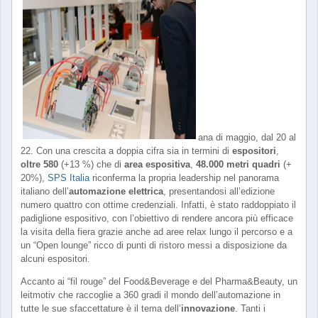
ana di maggio, dal 20 al
22. Con una crescita a doppia cifra sia in termini di
espositori
,
oltre 580
(+13 %) che di
area espositiva
,
48.000 metri quad
ri
(+
20%),
SPS Italia
riconferma la propria leadership nel panorama
italiano dell’
automazione elettrica
, presentandosi all’edizione
numero quattro con ottime credenziali. Infatti, è stato raddoppiato il
padiglione espositivo, con l’obiettivo di rendere ancora più efficace
la visita della fiera grazie anche ad aree relax lungo il percorso e a
un “Open lounge” ricco di punti di ristoro messi a disposizione da
alcuni espositori.
Accanto ai “fil rouge” del Food&Beverage e del Pharma&Beauty, un
leitmotiv che raccoglie a 360 gradi il mondo dell’automazione in
tutte le sue sfaccettature è il tema dell’
innovazione
. Tanti i