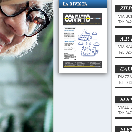
LA RIVISTA
ZILI
VIA BO
Tel: 04
A.P.
VIA SA
Tel: 02
CAL
PIAZZA
Tel: 08
ELE
VIALE D
Tel: 34
ELE