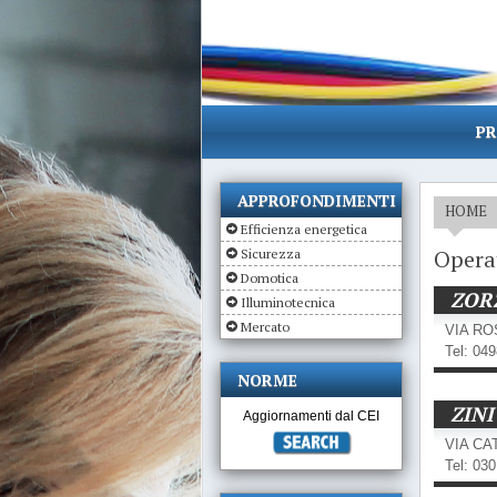
PR
APPROFONDIMENTI
HOME
Efficienza energetica
Opera
Sicurezza
Domotica
ZOR
Illuminotecnica
Mercato
VIA RO
Tel: 04
NORME
ZINI
Aggiornamenti dal CEI
VIA CA
Tel: 03