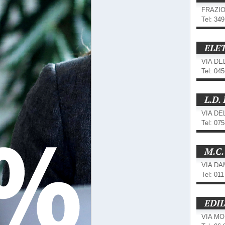
FRAZIO
Tel: 34
ELE
VIA DE
Tel: 04
L.D.
VIA DE
Tel: 07
M.C.
VIA DA
Tel: 01
EDI
VIA MO