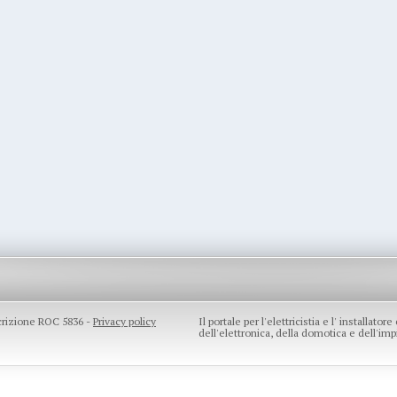
scrizione ROC 5836 -
Privacy policy
Il portale per l'elettricistia e l' installato
dell'elettronica, della domotica e dell'impi