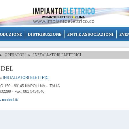
ODUZIONE
DISTRIBUZIONE
ENTI E ASSOCIAZIONI
EVE
▸
OPERATORI
▸
INSTALLATORI ELETTRICI
IDEL
:
INSTALLATORI ELETTRICI
O 150 - 80145 NAPOLI NA - ITALIA
432299 - Fax: 081 5434540
.meridel.it/