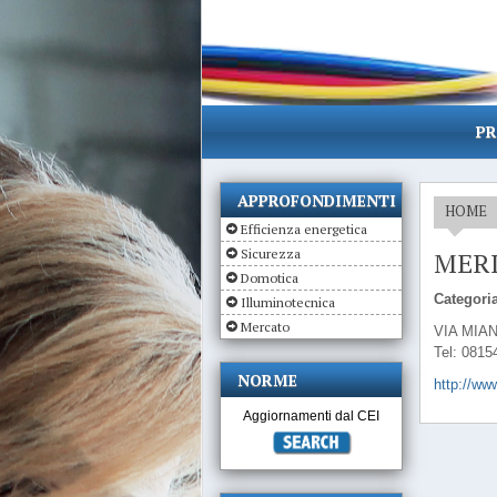
PR
APPROFONDIMENTI
HOME
Efficienza energetica
Sicurezza
MER
Domotica
Categoria
Illuminotecnica
Mercato
VIA MIAN
Tel: 0815
NORME
http://www
Aggiornamenti dal CEI