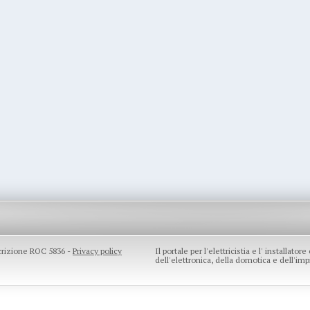
scrizione ROC 5836 -
Privacy policy
Il portale per l'elettricistia e l' installato
dell'elettronica, della domotica e dell'impi