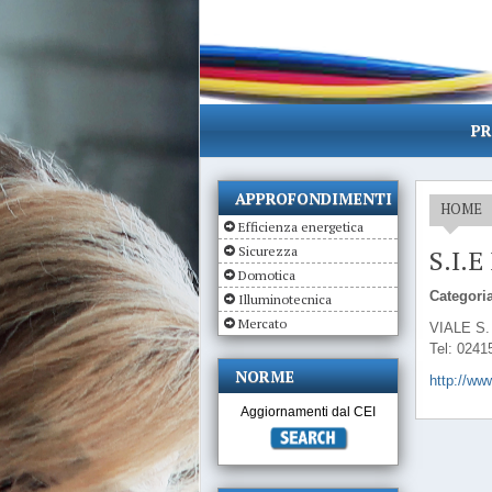
PR
APPROFONDIMENTI
HOME
Efficienza energetica
Sicurezza
S.I.
Domotica
Categoria
Illuminotecnica
Mercato
VIALE S.
Tel: 0241
NORME
http://ww
Aggiornamenti dal CEI