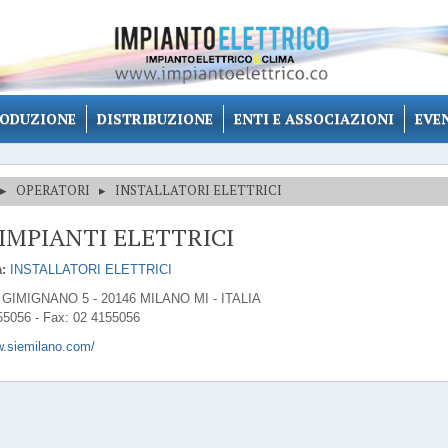
ODUZIONE
DISTRIBUZIONE
ENTI E ASSOCIAZIONI
EVE
▸
OPERATORI
▸
INSTALLATORI ELETTRICI
E IMPIANTI ELETTRICI
:
INSTALLATORI ELETTRICI
 GIMIGNANO 5 - 20146 MILANO MI - ITALIA
55056 - Fax: 02 4155056
w.siemilano.com/