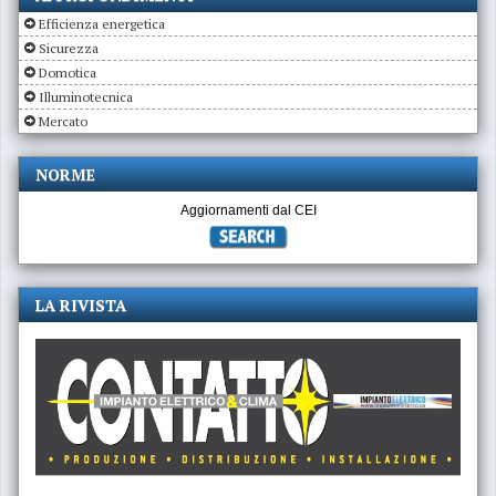
Efficienza energetica
Sicurezza
Domotica
Illuminotecnica
Mercato
NORME
Aggiornamenti dal CEI
LA RIVISTA