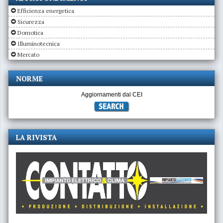
Efficienza energetica
Sicurezza
Domotica
Illuminotecnica
Mercato
NORME
Aggiornamenti dal CEI
LA RIVISTA