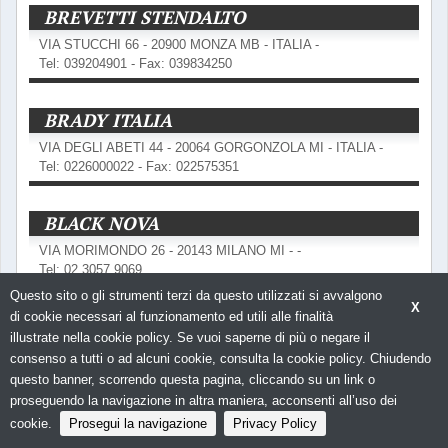
BREVETTI STENDALTO
VIA STUCCHI 66 - 20900 MONZA MB - ITALIA -
Tel: 039204901 - Fax: 039834250
BRADY ITALIA
VIA DEGLI ABETI 44 - 20064 GORGONZOLA MI - ITALIA -
Tel: 0226000022 - Fax: 022575351
BLACK NOVA
VIA MORIMONDO 26 - 20143 MILANO MI - -
Tel: 02 3057 9069
Questo sito o gli strumenti terzi da questo utilizzati si avvalgono
X
di cookie necessari al funzionamento ed utili alle finalità
BEGHELLI
illustrate nella cookie policy. Se vuoi saperne di più o negare il
VIA MOZZEGHINE 13/15 - 40053 VALSAMOGGIA BO - ITALIA
consenso a tutti o ad alcuni cookie, consulta la cookie policy. Chiudendo
-
questo banner, scorrendo questa pagina, cliccando su un link o
Tel: 0519660411 - Fax: 0519660444
proseguendo la navigazione in altra maniera, acconsenti all’uso dei
cookie.
Prosegui la navigazione
Privacy Policy