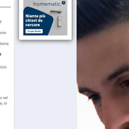
l
sono
 tema.
a
esso
o nel
a, in