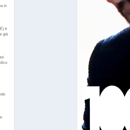
a in
EE) è
e già
asi
blico
ando
le