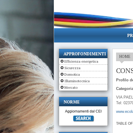
PR
APPROFONDIMENTI
HOME
Efficienza energetica
Sicurezza
CON
Domotica
Profilo de
Illuminotecnica
Mercato
Categoria
VIA PAEL
NORME
Tel: 0237
Aggiornamenti dal CEI
www.ecol
TABLE OF