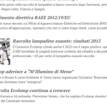
 quinto posto nella raccolta di lampadine a basso consumo dopo Germania, prim
a, Regno Unito, Francia e Spagna
mento direttiva RAEE 2012/19/EU
del nuovo decreto sui Rifiuti di Apparecchiature Elettriche ed Elettroniche (RA
ssimo all’approvazione, speriamo che non ci siano troppi ritardi, come accadd
Raccolta lampadine esauste: risultati 2013
Il Consorzio Ecolamp chiude anche il 2013 con il segno positivo: qu
2.000 tonnellate di sorgenti luminose conferite dai cittadini e dal pub
professionale, +16 per cento di lampadine esauste raccolte
p aderisce a “M’Illumino di Meno”
 il Museo A come Ambiente di Torino hanno organizzato l'iniziativa “Brancol
 per diventare meno "energivori"
colta Ecolamp continua a crescere
rfomance inLombardia, Piemontee Veneto, che ha ospitato Ecolamp durante 
 del Carnevale veneziano