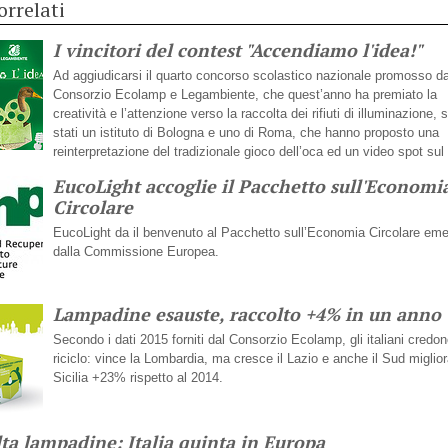
orrelati
I vincitori del contest "Accendiamo l'idea!"
Ad aggiudicarsi il quarto concorso scolastico nazionale promosso da
Consorzio Ecolamp e Legambiente, che quest’anno ha premiato la
creatività e l’attenzione verso la raccolta dei rifiuti di illuminazione, 
stati un istituto di Bologna e uno di Roma, che hanno proposto una
reinterpretazione del tradizionale gioco dell’oca ed un video spot sul
EucoLight accoglie il Pacchetto sull'Economi
Circolare
EucoLight da il benvenuto al Pacchetto sull’Economia Circolare em
dalla Commissione Europea.
Lampadine esauste, raccolto +4% in un anno
Secondo i dati 2015 forniti dal Consorzio Ecolamp, gli italiani credon
riciclo: vince la Lombardia, ma cresce il Lazio e anche il Sud miglior
Sicilia +23% rispetto al 2014.
ta lampadine: Italia quinta in Europa