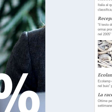
Italia al
classific
Recepi
“Il testo 
ormai pro
nel 2005”
Ecolam
Ecolamp e
nel buio”
La rac
Ottime pe
settimane