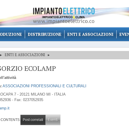
ODUZIONE
DISTRIBUZIONE
ENTI E ASSOCIAZIONI
EVE
▸
ENTI E ASSOCIAZIONI
▸
SORZIO ECOLAMP
ll'attività
:
ASSOCIAZIONI PROFESSIONALI E CULTURALI
OCAPA 7 - 20121 MILANO MI - ITALIA
052936 - Fax: 0237052935
amp.it
 CONTENTS:
Post correlati
Eventi