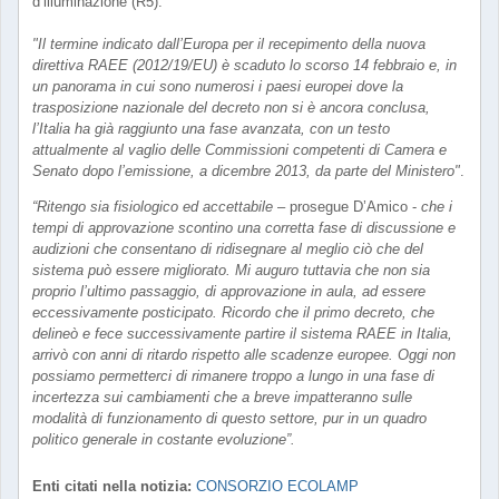
d’illuminazione (R5).
"Il termine indicato dall’Europa per il recepimento della nuova
direttiva RAEE (2012/19/EU) è scaduto lo scorso 14 febbraio e, in
un panorama in cui sono numerosi i paesi europei dove la
trasposizione nazionale del decreto non si è ancora conclusa,
l’Italia ha già raggiunto una fase avanzata, con un testo
attualmente al vaglio delle Commissioni competenti di Camera e
Senato dopo l’emissione, a dicembre 2013, da parte del Ministero"
.
“Ritengo sia fisiologico ed accettabile
– prosegue D’Amico -
che i
tempi di approvazione scontino una corretta fase di discussione e
audizioni che consentano di ridisegnare al meglio ciò che del
sistema può essere migliorato. Mi auguro tuttavia che non sia
proprio l’ultimo passaggio, di approvazione in aula, ad essere
eccessivamente posticipato. Ricordo che il primo decreto, che
delineò e fece successivamente partire il sistema RAEE in Italia,
arrivò con anni di ritardo rispetto alle scadenze europee. Oggi non
possiamo permetterci di rimanere troppo a lungo in una fase di
incertezza sui cambiamenti che a breve impatteranno sulle
modalità di funzionamento di questo settore, pur in un quadro
politico generale in costante evoluzione”.
Enti citati nella notizia:
CONSORZIO ECOLAMP