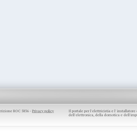
scrizione ROC 5836 -
Privacy policy
Il portale per l'elettricistia e l' installato
dell'elettronica, della domotica e dell'impi