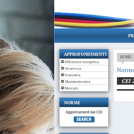
PR
APPROFONDIMENTI
HOME
Efficienza energetica
Norme
Sicurezza
Domotica
CEI 
Illuminotecnica
Mercato
NORME
Aggiornamenti dal CEI