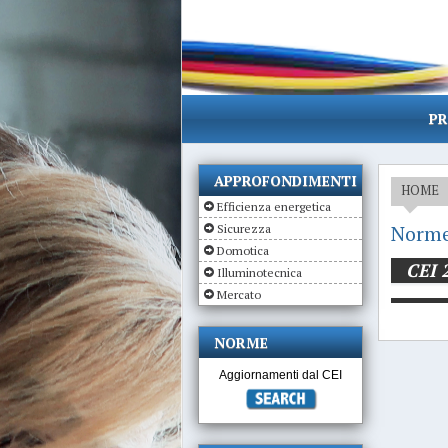
PR
APPROFONDIMENTI
HOME
Efficienza energetica
Norme
Sicurezza
Domotica
CEI 
Illuminotecnica
Mercato
NORME
Aggiornamenti dal CEI