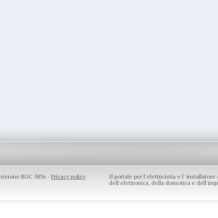
scrizione ROC 5836 -
Privacy policy
Il portale per l'elettricistia e l' installato
dell'elettronica, della domotica e dell'impi