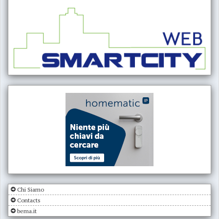
Chi Siamo
Contacts
bema.it