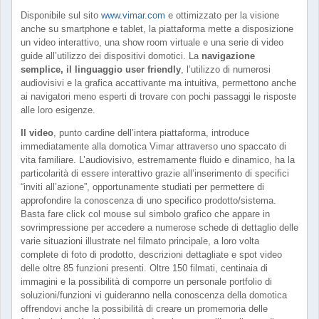
Disponibile sul sito
www.vimar.com
e ottimizzato per la visione
anche su smartphone e tablet, la piattaforma mette a disposizione
un video interattivo, una show room virtuale e una serie di video
guide all’utilizzo dei dispositivi domotici. La
navigazione
semplice, il linguaggio user friendly
, l’utilizzo di numerosi
audiovisivi e la grafica accattivante ma intuitiva, permettono anche
ai navigatori meno esperti di trovare con pochi passaggi le risposte
alle loro esigenze.
Il video
, punto cardine dell’intera piattaforma, introduce
immediatamente alla domotica Vimar attraverso uno spaccato di
vita familiare. L’audiovisivo, estremamente fluido e dinamico, ha la
particolarità di essere interattivo grazie all’inserimento di specifici
“inviti all’azione”, opportunamente studiati per permettere di
approfondire la conoscenza di uno specifico prodotto/sistema.
Basta fare click col mouse sul simbolo grafico che appare in
sovrimpressione per accedere a numerose schede di dettaglio delle
varie situazioni illustrate nel filmato principale, a loro volta
complete di foto di prodotto, descrizioni dettagliate e spot video
delle oltre 85 funzioni presenti. Oltre 150 filmati, centinaia di
immagini e la possibilità di comporre un personale portfolio di
soluzioni/funzioni vi guideranno nella conoscenza della domotica
offrendovi anche la possibilità di creare un promemoria delle