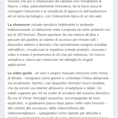
funzioni che più vi interessano da valutare con l’installatore di
fiducia. L’idea, particolarmente innovativa, ha la forza unica di
coniugare l’emozione e la semplicità di approccio dell’audiovisivo
ad un tema tecnologico, con l’interazione tipica di un sito web.
La showroom
virtuale riproduce fedelmente in ambiente
tridimensionale un’abitazione reale composta da sette ambienti con
più di 160 funzioni. Basta spostarsi da una stanza all’altra o
passare dal giardino al vialetto di accesso per trovare tutti i
dispositivi elettrici e domotici che normalmente vengono installati
nell’edificio, visualizzare le rispettive schede prodotto, visionare i
video e creare il promemoria di ciò che più interessa. Un mezzo
semplice e veloce per conoscere nel dettaglio le singole
applicazioni.
Le video guide
- un vero e proprio manuale istruzioni sotto forma
di filmato - insegnano come gestire e controllare l’intera abitazione
sia localmente, tramite i vari dispositivi domotici touch installati,
che da remoto via internet attraverso smartphone o tablet. Un
valido supporto per chi ha scelto di avvalersi del sistema domotico
By-me di Vimar. Immagini esaustive, accompagnate da testi
esplicativi, vi guideranno passo dopo passo nelle varie funzioni –
dal comfort alla sicurezza, dalla videocitofonia alla
videosorveglianza – spiegandovi come operare per attivarle e