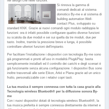
nel design che nelle funzioni.
Si rinnova la gamma di
comandi dedicati al sistema
domotico By-me e al sistema di
building automation Well-
contact Plus, sviluppato su
standard KNX. Grazie ai nuovi comandi ogni modulo raddoppia le
funzioni: ora è infatti possibile configurare quattro diverse funzioni
su scatola da due moduli e sei sui quella da tre moduli, due per
tasto. Inoltre, tramite la pressione breve e lunga, è possibile
controllare ulteriori funzioni dell'impianto.
Per facilitare l’installazione i dispositivi con tecnologia By-me sono
già programmati e pronti all’uso in modalità Plug&Play: basta
semplicemente installarli ed il controllo dei carichi e degli scenari è
già funzionante senza alcuna configurazione. I dispositivi Bus sono
inoltre trasversali alle serie Eikon, Arké e Plana grazie ad un unico
frutto, personalizzabile con i relativi copri tasti.
La tua musica è sempre connessa con tutta la casa grazie alla
Tecnologia wireless Bluetooth® per la diffusione sonora By-
me
Con i nuovi dispositivi dotati di tecnologia wireless Bluetooth®, la
tua musica preferita è sempre connessa direttamente da internet e