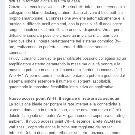
diffusa in formato digitale in tutta la casa.
Grazie alla tecnologia wireless Bluetooth®, infatti, non servono più
collegamenti filari o docking station. Basta attivare il bluetooth sul
proprio smartphone: la connessione avviene automaticamente e la
musica si diffonde negli ambienti, con la possibilità di aggiungere
sorgenti locali senza limiti. Grazie ai nuovi dispositivi Vimar per la
diffusione sonora è possibile creare un impianto multiroom con
cavo bus che si integra perfettamente nel sistema domotico By-
me, realizzando un perfetto sistema di diffusione sonora
connesso.
I nuovi comandi con uscite preamplificate possono collegarsi ad un
amplificatore esterno garantendo la massima qualità sonora e la
massima potenza in ascolto. I nuovi amplificatori da incasso 1+1
W o 4+4 W permettono infine di aumentare la potenza gestibile dal
sistema nonché estendere il numero di sorgenti ascoltabili,
garantendo la massima flessibilità installativa ed applicativa.
Nuovo access point WI-FI. Il segnale di rete arriva ovunque
La soluzione ideale per portare la rete internet e la connettività al
sistema domotico in tutta la casa, anche dove non arriva o è più
debole il segnale del router Wi-Fi, garantendo la copertura di tutti gli
ambienti. Il nuovo access point WI-FI, estende la rete WLAN nei
vari spazi, coprendo anche le zone non raggiunte dal router
Internet. Dotato di due porte ethernet sul retro funziona sia come