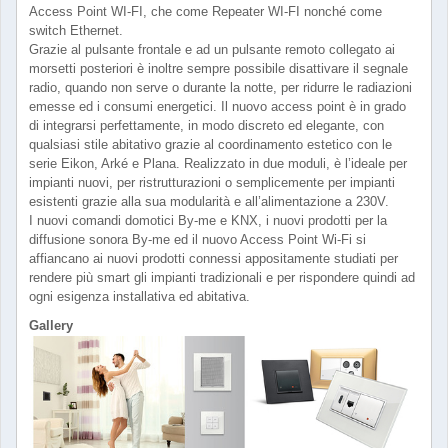
Access Point WI-FI, che come Repeater WI-FI nonché come
switch Ethernet.
Grazie al pulsante frontale e ad un pulsante remoto collegato ai
morsetti posteriori è inoltre sempre possibile disattivare il segnale
radio, quando non serve o durante la notte, per ridurre le radiazioni
emesse ed i consumi energetici. Il nuovo access point è in grado
di integrarsi perfettamente, in modo discreto ed elegante, con
qualsiasi stile abitativo grazie al coordinamento estetico con le
serie Eikon, Arké e Plana. Realizzato in due moduli, è l’ideale per
impianti nuovi, per ristrutturazioni o semplicemente per impianti
esistenti grazie alla sua modularità e all’alimentazione a 230V.
I nuovi comandi domotici By-me e KNX, i nuovi prodotti per la
diffusione sonora By-me ed il nuovo Access Point Wi-Fi si
affiancano ai nuovi prodotti connessi appositamente studiati per
rendere più smart gli impianti tradizionali e per rispondere quindi ad
ogni esigenza installativa ed abitativa.
Gallery