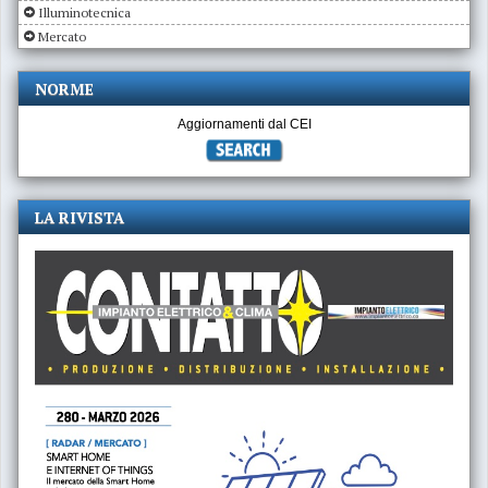
Illuminotecnica
Mercato
NORME
Aggiornamenti dal CEI
LA RIVISTA