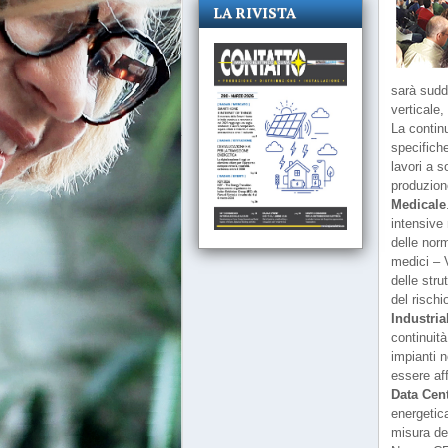
LA RIVISTA
sarà suddi
verticale,
La continu
specifiche
lavori a s
produzion
Medicale
intensive
delle norm
medici – V
delle stru
del rischi
Industria
continuità
impianti n
essere aff
Data Cen
energetica
misura de