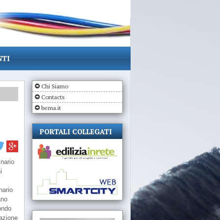
NTI
Chi Siamo
Contacts
bema.it
,
PORTALI COLLEGATI
inario
i
nario
ano
ondo
tazione