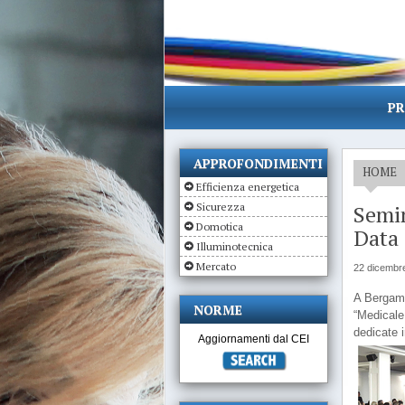
PR
APPROFONDIMENTI
HOME
Efficienza energetica
Sicurezza
Semin
Domotica
Data 
Illuminotecnica
Mercato
22 dicembr
A Bergamo
NORME
“Medicale,
dedicate 
Aggiornamenti dal CEI