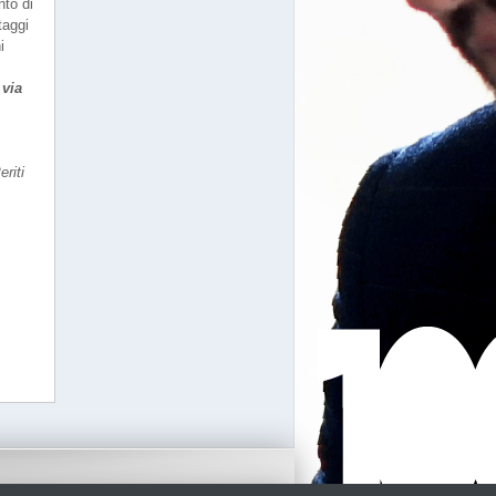
nto di
taggi
i
 via
riti