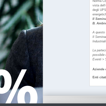
Norma CEI 
vista dell
degli UPS 
energetic
Il Semin
B. Ambive
A questo 
Il Seminar
Industrial
La parteci
possibile
Eventi > 
Aziende c
Enti citat