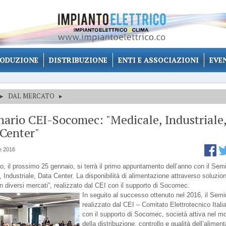
ODUZIONE
DISTRIBUZIONE
ENTI E ASSOCIAZIONI
EVE
▸
DAL MERCATO
▸
ario CEI-Socomec: "Medicale, Industriale
Center"
e 2016
, il prossimo 25 gennaio, si terrà il primo appuntamento dell’anno con il Sem
 Industriale, Data Center. La disponibilità di alimentazione attraverso soluzion
in diversi mercati”, realizzato dal CEI con il supporto di Socomec.
In seguito al successo ottenuto nel 2016, il Semi
realizzato dal CEI – Comitato Elettrotecnico Itali
con il supporto di Socomec, società attiva nel m
della distribuzione, controllo e qualità dell’alimen