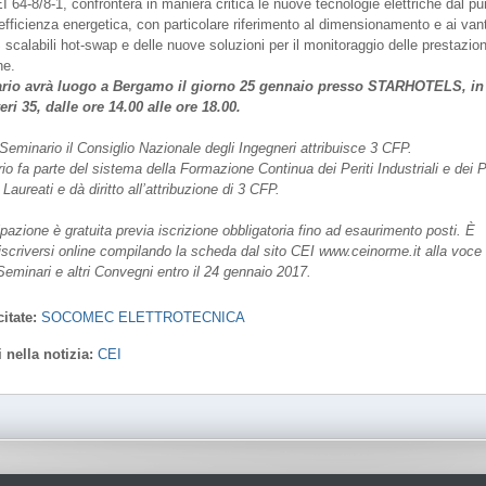
64-8/8-1, confronterà in maniera critica le nuove tecnologie elettriche dal pu
’efficienza energetica, con particolare riferimento al dimensionamento e ai van
scalabili hot-swap e delle nuove soluzioni per il monitoraggio delle prestazion
he.
ario avrà luogo a Bergamo il giorno 25 gennaio presso STARHOTELS, in
ri 35, dalle ore 14.00 alle ore 18.00.
Seminario il Consiglio Nazionale degli Ingegneri attribuisce 3 CFP.
io fa parte del sistema della Formazione Continua dei Periti Industriali e dei Pe
i Laureati e dà diritto all’attribuzione di 3 CFP.
pazione è gratuita previa iscrizione obbligatoria fino ad esaurimento posti. È
 iscriversi online compilando la scheda dal sito CEI www.ceinorme.it alla voce
Seminari e altri Convegni entro il 24 gennaio 2017.
itate:
SOCOMEC ELETTROTECNICA
i nella notizia:
CEI