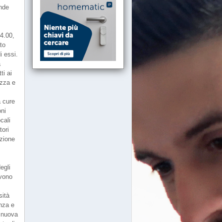
ande
14.00,
to
i essi.
a
ti ai
ezza e
a cure
oni
cali
tori
azione
egli
evono
sità
enza e
a nuova