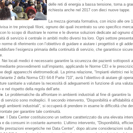
delle reti di energia a bassa tensione, torna a gr
richiesta anche nel 2017 con dieci nuove tappe.
La mezza giornata formativa, con inizio alle ore 
visa in tre principali filoni, ognuno dei quali incentrato su uno specifico merca
 con lo scopo di illustrare le norme e le diverse soluzioni dedicate ad ognuno d
ità di servizio è centrale in ambiti molto diversi tra loro. Ogni settore present
 norme di riferimento con l’obiettivo di guidare e aiutare i progettisti e gli addet
oddisfare l’esigenza primaria della continuità di servizio, che garantisce sicur
e.
. Nei locali medici è necessario garantire la sicurezza dei pazienti sottoposti 
 mediante provvedimenti sull’impianto, applicando le Norme CEI e le prescrizi
e degli apparecchi elettromedicali. La prima relazione, “Impianti elettrici nei lo
ariante 2 della Norma CEI 64-8 Parte 710”, avrà l’obiettivo di aiutare gli opera
tture sanitarie a valutare la necessità di adeguamenti in funzione di una valut
o e nel rispetto della regola dell’arte.
le
. Le problematiche da affrontare in ambienti industriali al fine di garantire la
 di servizio sono molteplici. Il secondo intervento, “Disponibilità e affidabilità d
egli ambienti industriali”, si occuperà di prendere in esame le difficoltà che d
rontate per garantire tale continuità.
ter
. I Data Center costituiscono un settore caratterizzato da una elevata inten
 e da consumi in costante aumento. L’ultimo intervento, “Disponibilità, effici
lle prestazioni energetiche nei Data Center”, dopo alcune considerazioni sull