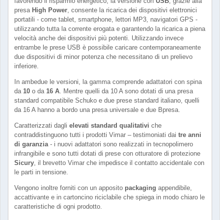
favorendo il risparmio energetico, la versione con
USB
, grazie alla
presa
High Power
, consente la ricarica dei dispositivi elettronici
portatili - come tablet, smartphone, lettori MP3, navigatori GPS -
utilizzando tutta la corrente erogata e garantendo la ricarica a piena
velocità anche dei dispositivi più potenti. Utilizzando invece
entrambe le prese USB è possibile caricare contemporaneamente
due dispositivi di minor potenza che necessitano di un prelievo
inferiore.
In ambedue le versioni, la gamma comprende adattatori con spina
da
10
o da
16 A
. Mentre quelli da 10 A sono dotati di una presa
standard compatibile Schuko e due prese standard italiano, quelli
da 16 A hanno a bordo una presa universale e due Bpresa.
Caratterizzati dagli
elevati standard qualitativi
che
contraddistinguono tutti i prodotti Vimar – testimoniati dai
tre anni
di garanzia
- i nuovi adattatori sono realizzati in tecnopolimero
infrangibile e sono tutti dotati di prese con otturatore di protezione
Sicury
, il brevetto Vimar che impedisce il contatto accidentale con
le parti in tensione.
Vengono inoltre forniti con un apposito
packaging
appendibile,
accattivante e in cartoncino riciclabile che spiega in modo chiaro le
caratteristiche di ogni prodotto.