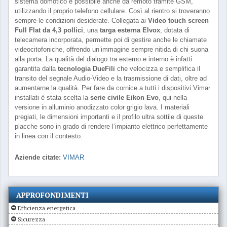
sistema domotico è possibile anche da remoto tramite GSM,
utilizzando il proprio telefono cellulare. Così al rientro si troveranno
sempre le condizioni desiderate. Collegata ai
Video touch screen
Full Flat da 4,3 pollici
, una
targa esterna Elvox
, dotata di
telecamera incorporata, permette poi di gestire anche le chiamate
videocitofoniche, offrendo un’immagine sempre nitida di chi suona
alla porta. La qualità del dialogo tra esterno e interno è infatti
garantita dalla
tecnologia DueFili
che velocizza e semplifica il
transito del segnale Audio-Video e la trasmissione di dati, oltre ad
aumentarne la qualità. Per fare da cornice a tutti i dispositivi Vimar
installati è stata scelta la
serie civile Eikon Evo
, qui nella
versione in alluminio anodizzato color grigio lava. I materiali
pregiati, le dimensioni importanti e il profilo ultra sottile di queste
placche sono in grado di rendere l’impianto elettrico perfettamente
in linea con il contesto.
Aziende citate:
VIMAR
APPROFONDIMENTI
Efficienza energetica
Sicurezza