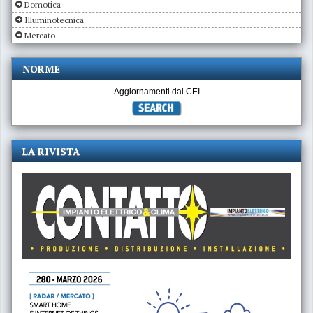
Domotica
Illuminotecnica
Mercato
NORME
Aggiornamenti dal CEI
LA RIVISTA