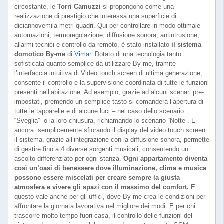
circostante, le
Torri Camuzzi
si propongono come una
realizzazione di prestigio che interessa una superficie di
diciannovemila metri quadri. Qui per controllare in modo ottimale
automazioni, termoregolazione, diffusione sonora, antintrusione,
allarmi tecnici e controllo da remoto, è stato installato
il sistema
domotico By-me
di
Vimar
. Dotato di una tecnologia tanto
sofisticata quanto semplice da utilizzare By-me, tramite
l’interfaccia intuitiva di Video touch screen di ultima generazione,
consente il controllo e la supervisione coordinata di tutte le funzioni
presenti nell’abitazione. Ad esempio, grazie ad alcuni scenari pre-
impostati, premendo un semplice tasto si comanderà l’apertura di
tutte le tapparelle e di alcune luci – nel caso dello scenario
“Sveglia”- o la loro chiusura, richiamando lo scenario “Notte”. E
ancora: semplicemente sfiorando il display del video touch screen
il sistema, grazie all’integrazione con la diffusione sonora, permette
di gestire fino a 4 diverse sorgenti musicali, consentendo un
ascolto differenziato per ogni stanza.
Ogni appartamento diventa
così un’oasi di benessere dove illuminazione, clima e musica
possono essere miscelati per creare sempre la giusta
atmosfera e vivere gli spazi con il massimo del comfort.
E
questo vale anche per gli uffici, dove By-me crea le condizioni per
affrontare la giornata lavorativa nel migliore dei modi. E per chi
trascorre molto tempo fuori casa, il controllo delle funzioni del