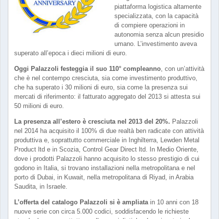
piattaforma logistica altamente
specializzata, con la capacità
di compiere operazioni in
autonomia senza alcun presidio
umano. L’investimento aveva
superato all’epoca i dieci milioni di euro.
Oggi Palazzoli festeggia il suo 110° compleanno
, con un’attività
che è nel contempo cresciuta, sia come investimento produttivo,
che ha superato i 30 milioni di euro, sia come la presenza sui
mercati di riferimento: il fatturato aggregato del 2013 si attesta sui
50 milioni di euro.
La presenza all’estero è cresciuta nel 2013 del 20%.
Palazzoli
nel 2014 ha acquisito il 100% di due realtà ben radicate con attività
produttiva e, soprattutto commerciale in Inghilterra, Lewden Metal
Product ltd e in Scozia, Control Gear Direct ltd. In Medio Oriente,
dove i prodotti Palazzoli hanno acquisito lo stesso prestigio di cui
godono in Italia, si trovano installazioni nella metropolitana e nel
porto di Dubai, in Kuwait, nella metropolitana di Riyad, in Arabia
Saudita, in Israele.
L’offerta del catalogo Palazzoli si è ampliata
in 10 anni con 18
nuove serie con circa 5.000 codici, soddisfacendo le richieste