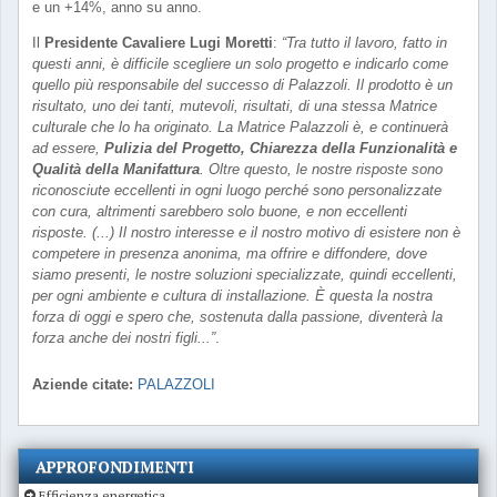
e un +14%, anno su anno.
Il
Presidente Cavaliere Lugi Moretti
:
“Tra tutto il lavoro, fatto in
questi anni, è difficile scegliere un solo progetto e indicarlo come
quello più responsabile del successo di Palazzoli. Il prodotto è un
risultato, uno dei tanti, mutevoli, risultati, di una stessa Matrice
culturale che lo ha originato. La Matrice Palazzoli è, e continuerà
ad essere,
Pulizia del Progetto, Chiarezza della Funzionalità e
Qualità della Manifattura
. Oltre questo, le nostre risposte sono
riconosciute eccellenti in ogni luogo perché sono personalizzate
con cura, altrimenti sarebbero solo buone, e non eccellenti
risposte. (...) Il nostro interesse e il nostro motivo di esistere non è
competere in presenza anonima, ma offrire e diffondere, dove
siamo presenti, le nostre soluzioni specializzate, quindi eccellenti,
per ogni ambiente e cultura di installazione. È questa la nostra
forza di oggi e spero che, sostenuta dalla passione, diventerà la
forza anche dei nostri figli...”
.
Aziende citate:
PALAZZOLI
APPROFONDIMENTI
Efficienza energetica