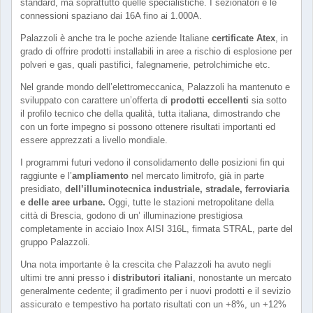
standard, ma soprattutto quelle specialistiche. I sezionatori e le
connessioni spaziano dai 16A fino ai 1.000A.
Palazzoli è anche tra le poche aziende Italiane
certificate Atex
, in
grado di offrire prodotti installabili in aree a rischio di esplosione per
polveri e gas, quali pastifici, falegnamerie, petrolchimiche etc.
Nel grande mondo dell’elettromeccanica, Palazzoli ha mantenuto e
sviluppato con carattere un’offerta di
prodotti eccellenti
sia sotto
il profilo tecnico che della qualità, tutta italiana, dimostrando che
con un forte impegno si possono ottenere risultati importanti ed
essere apprezzati a livello mondiale.
I programmi futuri vedono il consolidamento delle posizioni fin qui
raggiunte e l’
ampliamento
nel mercato limitrofo, già in parte
presidiato,
dell’illuminotecnica industriale, stradale, ferroviaria
e delle aree urbane.
Oggi, tutte le stazioni metropolitane della
città di Brescia, godono di un’ illuminazione prestigiosa
completamente in acciaio Inox AISI 316L, firmata STRAL, parte del
gruppo Palazzoli.
Una nota importante è la crescita che Palazzoli ha avuto negli
ultimi tre anni presso i
distributori italiani
, nonostante un mercato
generalmente cedente; il gradimento per i nuovi prodotti e il sevizio
assicurato e tempestivo ha portato risultati con un +8%, un +12%