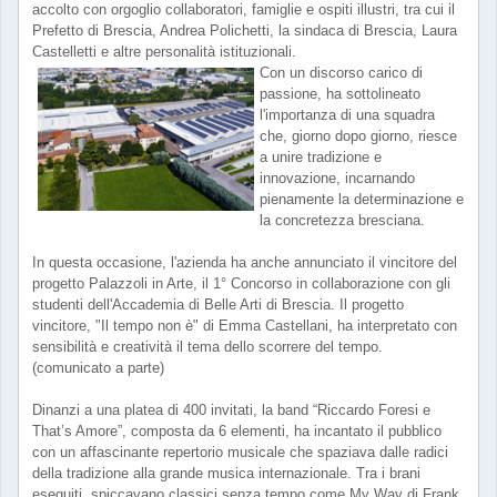
accolto con orgoglio collaboratori, famiglie e ospiti illustri, tra cui il
Prefetto di Brescia, Andrea Polichetti, la sindaca di Brescia, Laura
Castelletti e altre personalità istituzionali.
Con un discorso carico di
passione, ha sottolineato
l'importanza di una squadra
che, giorno dopo giorno, riesce
a unire tradizione e
innovazione, incarnando
pienamente la determinazione e
la concretezza bresciana.
In questa occasione, l'azienda ha anche annunciato il vincitore del
progetto Palazzoli in Arte, il 1° Concorso in collaborazione con gli
studenti dell'Accademia di Belle Arti di Brescia. Il progetto
vincitore, "Il tempo non è" di Emma Castellani, ha interpretato con
sensibilità e creatività il tema dello scorrere del tempo.
(comunicato a parte)
Dinanzi a una platea di 400 invitati, la band “Riccardo Foresi e
That’s Amore”, composta da 6 elementi, ha incantato il pubblico
con un affascinante repertorio musicale che spaziava dalle radici
della tradizione alla grande musica internazionale. Tra i brani
eseguiti, spiccavano classici senza tempo come My Way di Frank