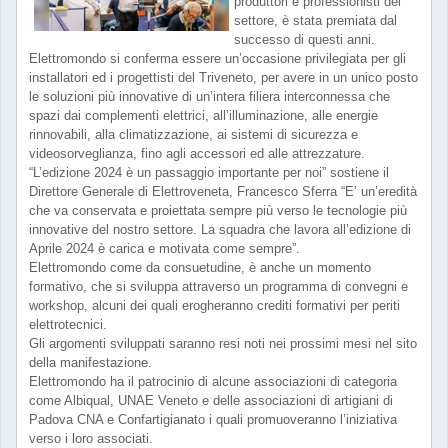
produttori e professionisti del
settore, è stata premiata dal
successo di questi anni.
Elettromondo si conferma essere un’occasione privilegiata per gli
installatori ed i progettisti del Triveneto, per avere in un unico posto
le soluzioni più innovative di un’intera filiera interconnessa che
spazi dai complementi elettrici, all’illuminazione, alle energie
rinnovabili, alla climatizzazione, ai sistemi di sicurezza e
videosorveglianza, fino agli accessori ed alle attrezzature.
“L’edizione 2024 è un passaggio importante per noi” sostiene il
Direttore Generale di Elettroveneta, Francesco Sferra “E’ un’eredità
che va conservata e proiettata sempre più verso le tecnologie più
innovative del nostro settore. La squadra che lavora all’edizione di
Aprile 2024 è carica e motivata come sempre”.
Elettromondo come da consuetudine, è anche un momento
formativo, che si sviluppa attraverso un programma di convegni e
workshop, alcuni dei quali erogheranno crediti formativi per periti
elettrotecnici.
Gli argomenti sviluppati saranno resi noti nei prossimi mesi nel sito
della manifestazione.
Elettromondo ha il patrocinio di alcune associazioni di categoria
come Albiqual, UNAE Veneto e delle associazioni di artigiani di
Padova CNA e Confartigianato i quali promuoveranno l’iniziativa
verso i loro associati.