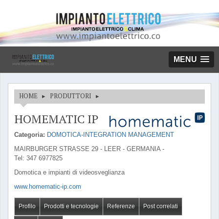
MENU
HOME
▸
PRODUTTORI
▸
HOMEMATIC IP
Categoria:
DOMOTICA-INTEGRATION MANAGEMENT
MAIRBURGER STRASSE 29 - LEER - GERMANIA -
Tel: 347 6977825
Domotica e impianti di videosveglianza
www.homematic-ip.com
Profilo
Prodotti e tecnologie
Referenze
Post correlati