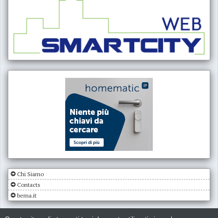
Chi Siamo
Contacts
bema.it